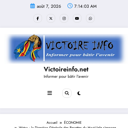
Aller
août 7, 2026
7:14:04 AM
au
contenu
Victoireinfo.net
Informer pour bâtir l'avenir
Accueil
ÉCONOMIE
Watsa : la Direction Générale des Recettes du Haut-Uele s’engage