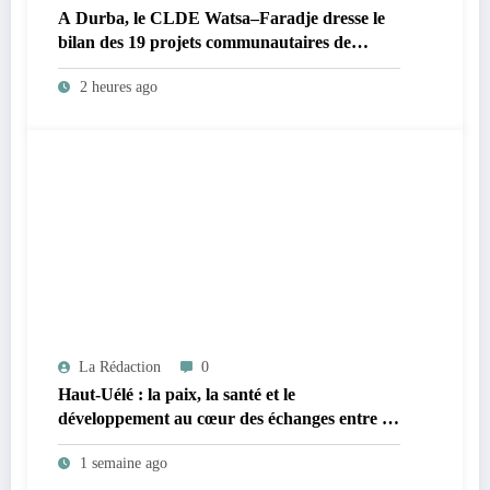
A Durba, le CLDE Watsa–Faradje dresse le
bilan des 19 projets communautaires de
cahier de charge signé avec KGM S.A et
2 heures ago
prépare le deuxième quinquennat
La Rédaction
0
Haut-Uélé : la paix, la santé et le
développement au cœur des échanges entre le
vice-gouverneur Christophe Dara Matata et
1 semaine ago
les chefs des secteurs de Gombari et de