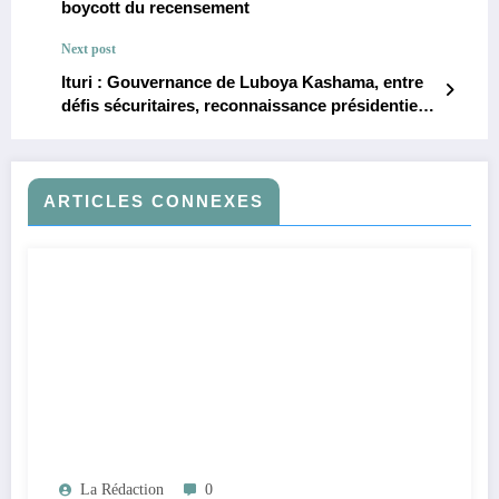
boycott du recensement
Next post
Ituri : Gouvernance de Luboya Kashama, entre
défis sécuritaires, reconnaissance présidentielle
et attentes citoyennes (analyse de Joël Adirodu
Ndey)
ARTICLES CONNEXES
La Rédaction
0