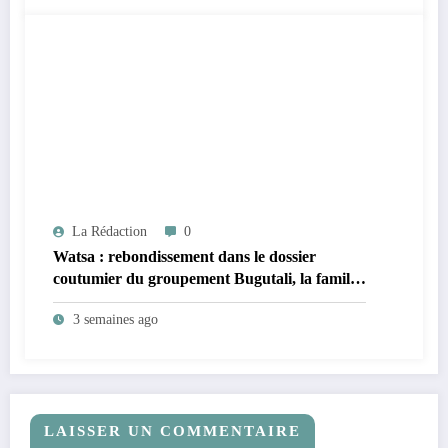
Mangbutu
La Rédaction
0
Watsa : rebondissement dans le dossier
coutumier du groupement Bugutali, la famille
régnante Mbiliki réclame l’installation urgente
3 semaines ago
de César Mbiliki ||| et dénonce l’intérim
prolongé du SECAD Gédéon Wofi
LAISSER UN COMMENTAIRE