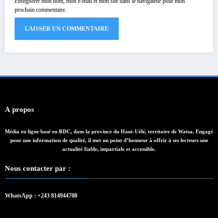
Enregistrer mon nom, mon e-mail et mon site dans le navigateur pour mon
prochain commentaire.
À propos
Média en ligne basé en RDC, dans la province du Haut-Uélé, territoire de Watsa. Engagé
pour une information de qualité, il met un point d’honneur à offrir à ses lecteurs une
actualité fiable, impartiale et accessible.
Nous contacter par :
WhatsApp : +243 814944708