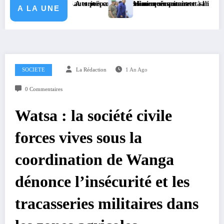
avec KGM S.A et prépare le deuxième quinquennat
orte les autorités coutumières au recensement et à l’identification de la 
Mission sécuritaire et sanitaire : le Gouve
A LA UNE
SOCIETE
La Rédaction
1 An Ago
0 Commentaires
Watsa : la société civile
forces vives sous la
coordination de Wanga
dénonce l’insécurité et les
tracasseries militaires dans