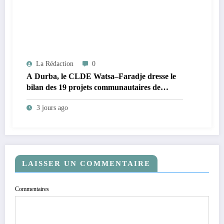
La Rédaction
0
A Durba, le CLDE Watsa–Faradje dresse le
bilan des 19 projets communautaires de
cahier de charge signé avec KGM S.A et
3 jours ago
prépare le deuxième quinquennat
LAISSER UN COMMENTAIRE
Commentaires