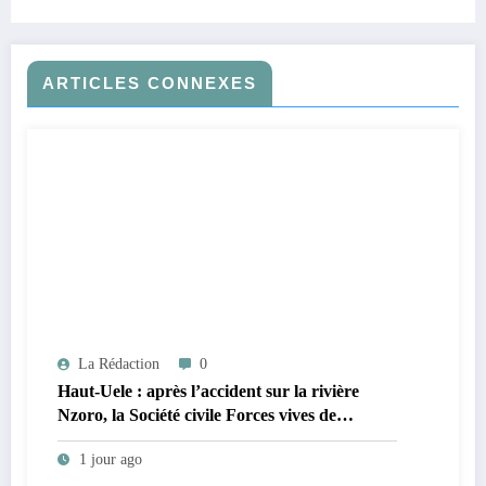
ARTICLES CONNEXES
La Rédaction
0
Haut-Uele : après l’accident sur la rivière
Nzoro, la Société civile Forces vives de
Faradje s’indigne du retard dans la
1 jour ago
reconstruction du pont Nzoro