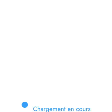
de Gbalanga réaffirme son engagement envers la jeunesse, en
es différentes communautés locales.
iro : le conseiller spécial chargé des ITPR, Re
au gouve
Chargement en cours