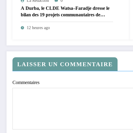
La Rédaction
0
A Durba, le CLDE Watsa–Faradje dresse le
bilan des 19 projets communautaires de
cahier de charge signé avec KGM S.A et
prépare le deuxième quinquennat
12 heures ago
LAISSER UN COMMENTAIRE
Commentaires