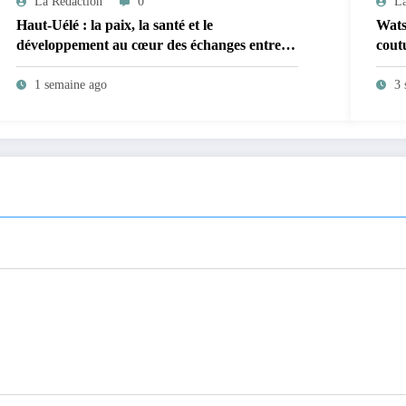
La Rédaction
0
La
Haut-Uélé : la paix, la santé et le
Wats
développement au cœur des échanges entre le
cout
vice-gouverneur Christophe Dara Matata et
régna
les chefs des secteurs de Gombari et de
urge
1 semaine ago
3 
Mangbutu
l’in