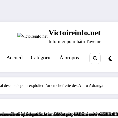
Victoireinfo.net
Informer pour bâtir l'avenir
Accueil
Catégorie
À propos
val des chefs pour exploiter l’or en chefferie des Aluru Adranga
n de la population en vue de renforcer la gouvernance séc
ean Bakomito à Bunia ce vendredi
Watsa : l’Université CEPROMAD clôture l’année acadé