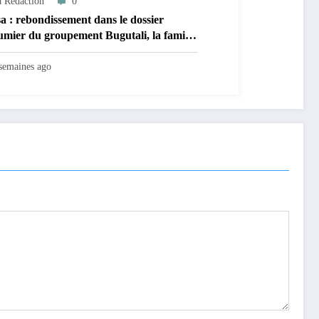
 Rédaction
0
a : rebondissement dans le dossier
umier du groupement Bugutali, la famille
nte Mbiliki réclame l’installation
nte de César Mbiliki ||| et dénonce
semaines ago
térim prolongé du SECAD Gédéon Wofi