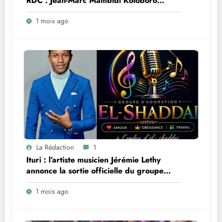
RDC : Jean-Marc Mambidi Koloboro
appelle au patriotisme, à la vigilance et au
1 mois ago
soutien des Léopards
La Rédaction
1
Ituri : l’artiste musicien Jérémie Lethy
annonce la sortie officielle du groupe
d’adoration EL Shaddaï à Ariwara
1 mois ago