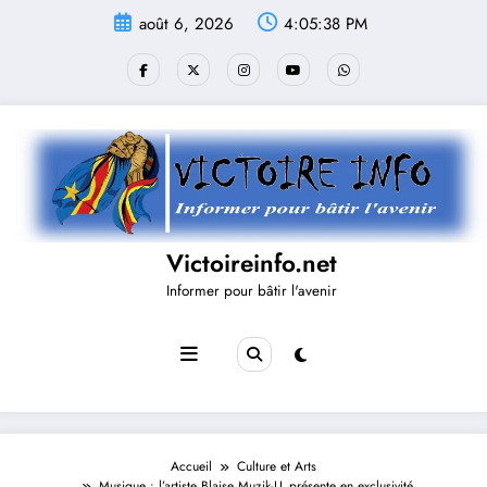
Aller
août 6, 2026
4:05:38 PM
au
contenu
Victoireinfo.net
Informer pour bâtir l'avenir
Accueil
Culture et Arts
Musique : l’artiste Blaise Muzik-LL présente en exclusivité