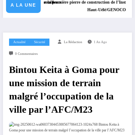
rale
ar des patrouilleurs
komito pose la première pierre de construction de l’Institut Somana de V
A LA UNE
Haut-Uélé/GENOCOST : le Vice-gouvern
Actualité
Sécurité
La Rédaction
1 An Ago
0 Commentaires
Bintou Keita à Goma pour
une mission de terrain
malgré l’occupation de la
ville par l’AFC/M23