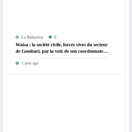
La Rédaction
0
Watsa : la société civile, forces vives du secteur
de Gombari, par la voix de son coordonnateur
Jean Batsulu Meli, exige une enquête après
1 jour ago
l’évasion de détenus de la prison centrale