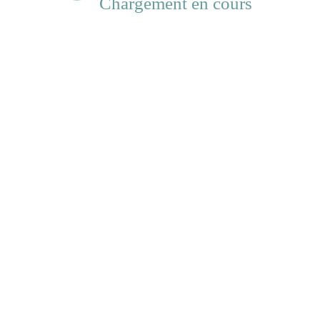
Chargement en cours
eita à Goma pour une mission de terrain malgré
ficiel pour l’évacuation des déchets par quartie