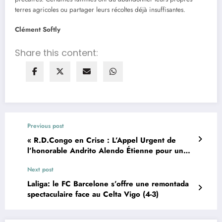
terres agricoles ou partager leurs récoltes déjà insuffisantes.
Clément Softly
Share this content:
Previous post
« R.D.Congo en Crise : L’Appel Urgent de
l’honorable Andrito Alendo Étienne pour un
Gouvernement d’Union Nationale Hors ses
Next post
Cendres du Passé»
Laliga: le FC Barcelone s’offre une remontada
spectaculaire face au Celta Vigo (4-3)