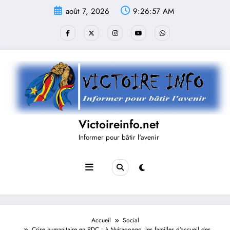
Aller
août 7, 2026
9:26:58 AM
au
contenu
Victoireinfo.net
Informer pour bâtir l'avenir
Accueil
Social
Crise humanitaire en RDC : à Nyiragongo, les familles d’accueil des