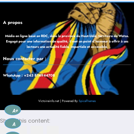
À propos
Média en ligne basé en RDC, dans la province du Haut-Uélé, territoire de Watsa.
Engagé pour une information de qualité, il met un point d’honneur à offrir à ses
lecteurs une actualité fiable, impartiale et accessible.
Nous contacter par :
WhatsApp : +243 814944708
Victoireinfo.net | Powered By
SpiceThemes
A+
Share this content:
A