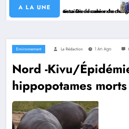
Mission sécuritaire et s
A LA UNE
autaires de cahier de charge signé avec KGM S.A et 
issa Dieudonné exhorte les autorités coutumières au re
Environnement
La Rédaction
1 An Ago
Nord -Kivu/Épidémie
hippopotames morts 