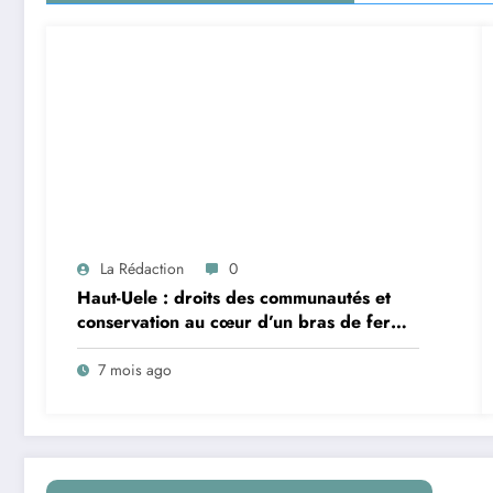
La Rédaction
0
Haut-Uele : droits des communautés et
conservation au cœur d’un bras de fer
entre la chefferie de Mondo-Missa et le
Parc national de la Garamba
7 mois ago