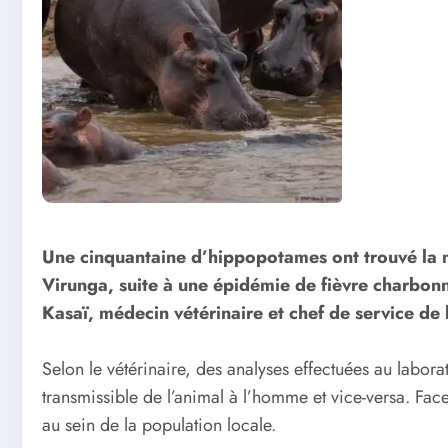
Une cinquantaine d’hippopotames ont trouvé la mo
Virunga, suite à une épidémie de fièvre charbon
Kasaï, médecin vétérinaire et chef de service de 
Selon le vétérinaire, des analyses effectuées au labo
transmissible de l’animal à l’homme et vice-versa. Fac
au sein de la population locale.