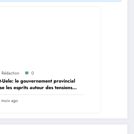
a Rédaction
0
-Uele: le gouvernement provincial
se les esprits autour des tensions
e le parc national de la Garamba et
riverains
 mois ago