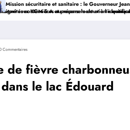
anitaire : le Gouverneur Jean Bakomito à Bunia ce vend
prépare le deuxième quinquennat
censement et à l’identification de la population en vu
Watsa : l’Université CEPR
0 Commentaires
 de fièvre charbonneu
dans le lac Édouard