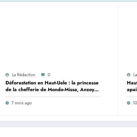
La Rédaction
0
L
Déforestation en Haut-Uele : la princesse
Haut
de la chefferie de Mondo-Missa, Anzoyo-
apai
Egbarama Esther, tire la sonnette
entr
d’alarme et appelle à une conscience
les 
7 mois ago
10
collective