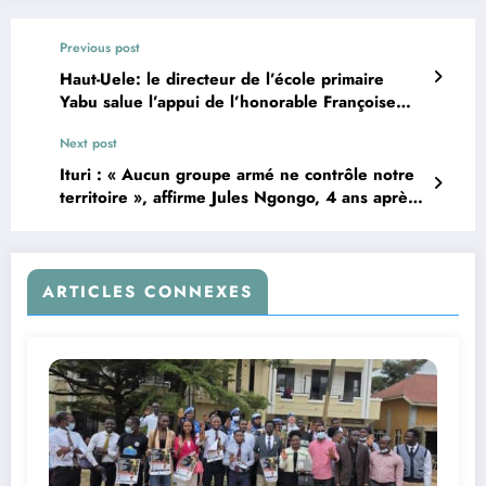
Previous post
Haut-Uele: le directeur de l’école primaire
Yabu salue l’appui de l’honorable Françoise
Azaro Kany pour la réhabilitation de son
Next post
établissement
Ituri : « Aucun groupe armé ne contrôle notre
territoire », affirme Jules Ngongo, 4 ans après
l’instauration de l’état de siège
ARTICLES CONNEXES