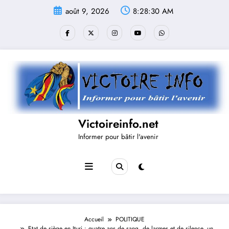
Aller
août 9, 2026
8:28:30 AM
au
contenu
Victoireinfo.net
Informer pour bâtir l'avenir
Accueil
POLITIQUE
Etat de siège en Ituri : quatre ans de sang, de larmes et de silence, un