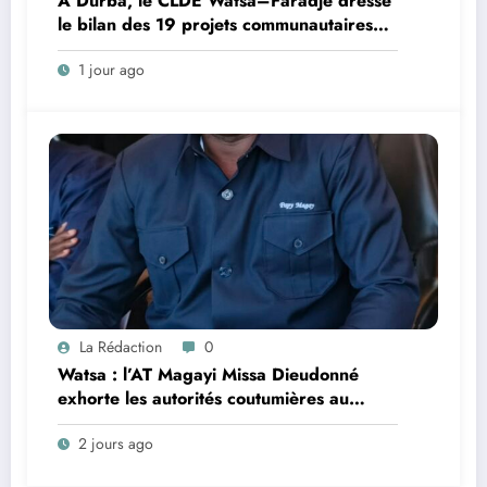
A Durba, le CLDE Watsa–Faradje dresse
le bilan des 19 projets communautaires
de cahier de charge signé avec KGM S.A
1 jour ago
et prépare le deuxième quinquennat
La Rédaction
0
Watsa : l’AT Magayi Missa Dieudonné
exhorte les autorités coutumières au
recensement et à l’identification de la
2 jours ago
population en vue de renforcer la
gouvernance sécuritaire participative