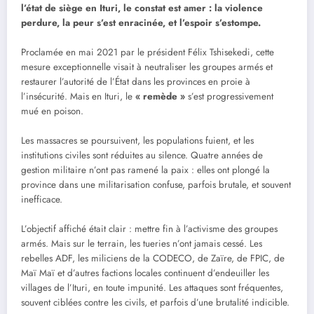
l’état de siège en Ituri, le constat est amer : la violence
perdure, la peur s’est enracinée, et l’espoir s’estompe.
Proclamée en mai 2021 par le président Félix Tshisekedi, cette
mesure exceptionnelle visait à neutraliser les groupes armés et
restaurer l’autorité de l’État dans les provinces en proie à
l’insécurité. Mais en Ituri, le
« remède »
s’est progressivement
mué en poison.
Les massacres se poursuivent, les populations fuient, et les
institutions civiles sont réduites au silence. Quatre années de
gestion militaire n’ont pas ramené la paix : elles ont plongé la
province dans une militarisation confuse, parfois brutale, et souvent
inefficace.
L’objectif affiché était clair : mettre fin à l’activisme des groupes
armés. Mais sur le terrain, les tueries n’ont jamais cessé. Les
rebelles ADF, les miliciens de la CODECO, de Zaïre, de FPIC, de
Maï Maï et d’autres factions locales continuent d’endeuiller les
villages de l’Ituri, en toute impunité. Les attaques sont fréquentes,
souvent ciblées contre les civils, et parfois d’une brutalité indicible.