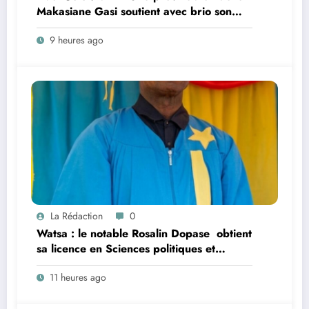
Makasiane Gasi soutient avec brio son
mémoire sur la persistance du paludisme
9 heures ago
dans la zone de santé urbano-rurale
d’Isiro
La Rédaction
0
Watsa : le notable Rosalin Dopase obtient
sa licence en Sciences politiques et
administratives à l’Université CEPROMAD
11 heures ago
(UNIC)