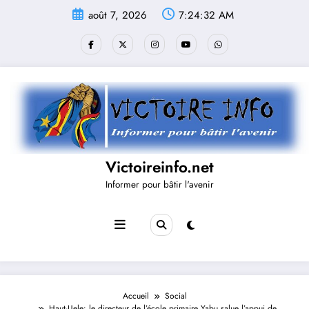
Aller
août 7, 2026
7:24:33 AM
au
contenu
Victoireinfo.net
Informer pour bâtir l'avenir
Accueil
Social
Haut-Uele: le directeur de l’école primaire Yabu salue l’appui de