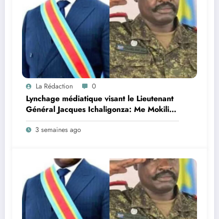
La Rédaction
0
Lynchage médiatique visant le Lieutenant
Général Jacques Ichaligonza: Me Mokili
Mungunuti David attend l’intervention
3 semaines ago
urgente du Chef de l’Etat !