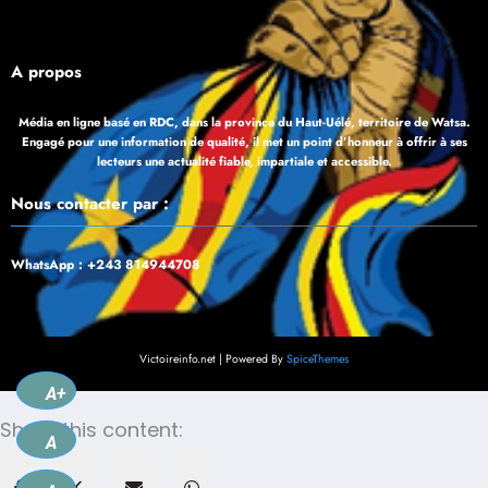
À propos
Média en ligne basé en RDC, dans la province du Haut-Uélé, territoire de Watsa.
Engagé pour une information de qualité, il met un point d’honneur à offrir à ses
lecteurs une actualité fiable, impartiale et accessible.
Nous contacter par :
WhatsApp : +243 814944708
Victoireinfo.net | Powered By
SpiceThemes
A+
Share this content:
A