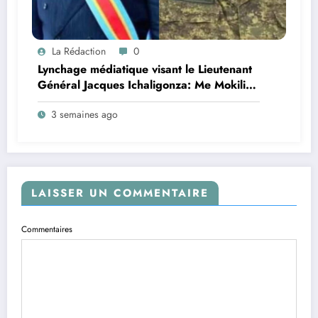
La Rédaction
0
Lynchage médiatique visant le Lieutenant
Général Jacques Ichaligonza: Me Mokili
Mungunuti David attend l’intervention
3 semaines ago
urgente du Chef de l’Etat !
LAISSER UN COMMENTAIRE
Commentaires