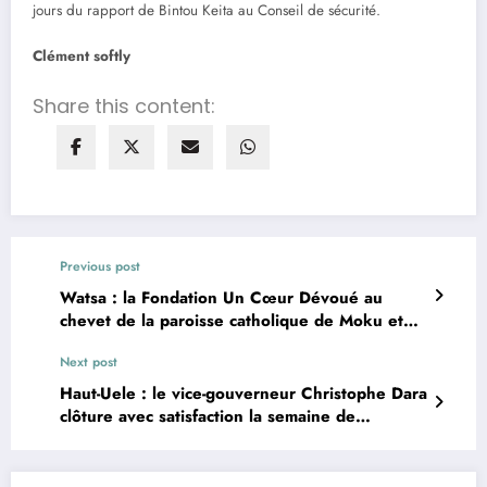
jours du rapport de Bintou Keita au Conseil de sécurité.
Clément softly
Share this content:
Previous post
Watsa : la Fondation Un Cœur Dévoué au
chevet de la paroisse catholique de Moku et
plante des arbres dans les écoles sinistrées de
Next post
la zone
Haut-Uele : le vice-gouverneur Christophe Dara
clôture avec satisfaction la semaine de
l’environnement à Isiro