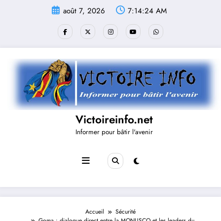
Aller
août 7, 2026
7:14:24 AM
au
contenu
Victoireinfo.net
Informer pour bâtir l'avenir
Accueil
Sécurité
Goma : dialogue direct entre la MONUSCO et les leaders du