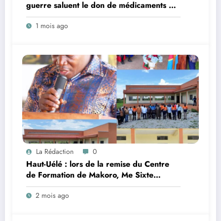
guerre saluent le don de médicaments de
la Fondation Dr Joseph Atanzi
1 mois ago
La Rédaction
0
Haut-Uélé : lors de la remise du Centre
de Formation de Makoro, Me Sixte
Tandema, président du CLD Watsa–
2 mois ago
Faradje, appelle à l’autonomisation de la
jeunesse