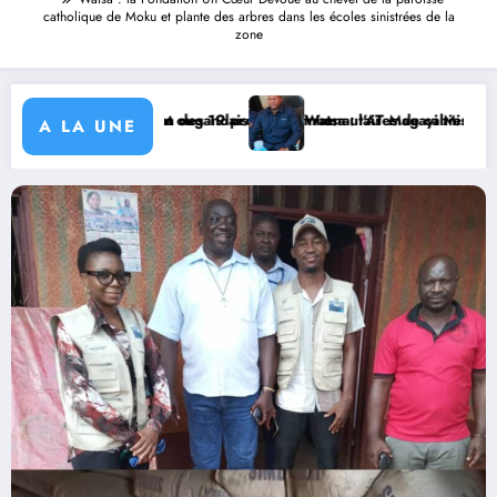
catholique de Moku et plante des arbres dans les écoles sinistrées de la
zone
is
projets communautaires de cahier de charge signé avec KGM S.A et pr
Watsa : l’AT Magayi Missa Dieudonné exhorte les autorités cou
A LA UNE