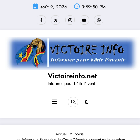
Aller
août 9, 2026
3:59:50 PM
au
contenu
Victoireinfo.net
Informer pour bâtir l'avenir
Accueil
Social
Watsa : la Fondation Un Cœur Dévoué au chevet de la paroisse