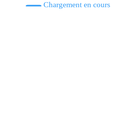
Chargement en cours
 des grands chantiers par le gouverneur du Ha
turi et du Nord-Kivu : cinq cultivateurs tués par