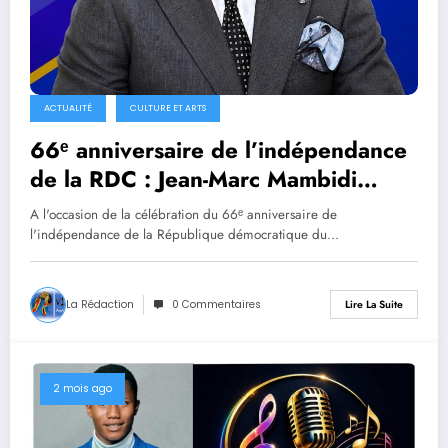
ACTUALITÉ
CULTURE ET ARTS
66ᵉ anniversaire de l’indépendance
de la RDC : Jean-Marc Mambidi
Koloboro appelle au patriotisme, à la
A l'occasion de la célébration du 66ᵉ anniversaire de
vigilance et au soutien des Léopards
l'indépendance de la République démocratique du…
La Rédaction
0 Commentaires
Lire La Suite
2 mois ago