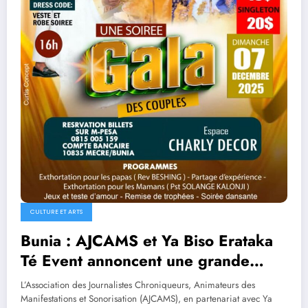
CULTURE ET ARTS
Bunia : AJCAMS et Ya Biso Erataka
Té Event annoncent une grande
soirée gala des couples le 7
L’Association des Journalistes Chroniqueurs, Animateurs des
décembre 2025 à l’Espace Charly
Manifestations et Sonorisation (AJCAMS), en partenariat avec Ya