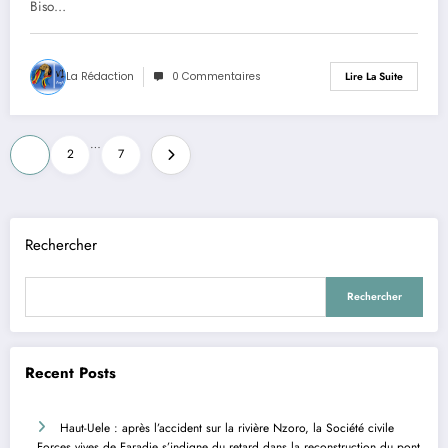
Biso…
Décor
La Rédaction
0 Commentaires
Lire La Suite
Pagination
…
1
2
7
des
publications
Rechercher
Rechercher
Recent Posts
Haut-Uele : après l’accident sur la rivière Nzoro, la Société civile
Forces vives de Faradje s’indigne du retard dans la reconstruction du pont