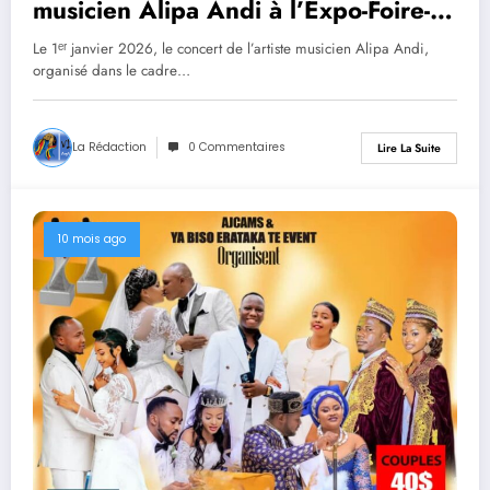
musicien Alipa Andi à l’Expo-Foire-
Kermesse de Tayokodho, organisé
Le 1ᵉʳ janvier 2026, le concert de l’artiste musicien Alipa Andi,
par AJUMEDPHARM, couronné d’un
organisé dans le cadre…
franc succès populaire
La Rédaction
0 Commentaires
Lire La Suite
10 mois ago