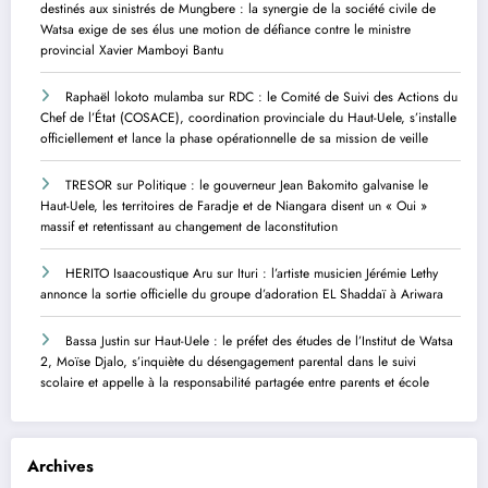
destinés aux sinistrés de Mungbere : la synergie de la société civile de
Watsa exige de ses élus une motion de défiance contre le ministre
provincial Xavier Mamboyi Bantu
Raphaël lokoto mulamba
sur
RDC : le Comité de Suivi des Actions du
Chef de l’État (COSACE), coordination provinciale du Haut-Uele, s’installe
officiellement et lance la phase opérationnelle de sa mission de veille
TRESOR
sur
Politique : le gouverneur Jean Bakomito galvanise le
Haut-Uele, les territoires de Faradje et de Niangara disent un « Oui »
massif et retentissant au changement de laconstitution
HERITO Isaacoustique Aru
sur
Ituri : l’artiste musicien Jérémie Lethy
annonce la sortie officielle du groupe d’adoration EL Shaddaï à Ariwara
Bassa Justin
sur
Haut-Uele : le préfet des études de l’Institut de Watsa
2, Moïse Djalo, s’inquiète du désengagement parental dans le suivi
scolaire et appelle à la responsabilité partagée entre parents et école
Archives