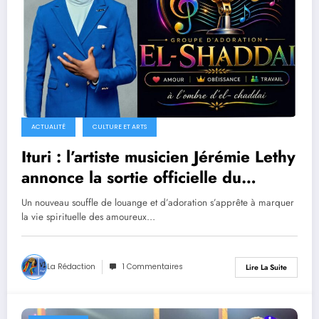
ACTUALITÉ
CULTURE ET ARTS
Ituri : l’artiste musicien Jérémie Lethy
annonce la sortie officielle du
groupe d’adoration EL Shaddaï à
Un nouveau souffle de louange et d’adoration s’apprête à marquer
Ariwara
la vie spirituelle des amoureux…
La Rédaction
1 Commentaires
Lire La Suite