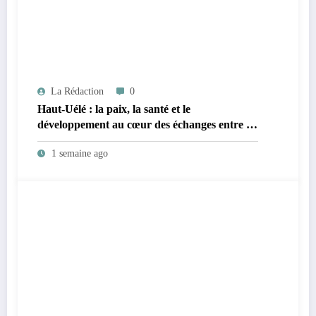
La Rédaction
0
Haut-Uélé : la paix, la santé et le
développement au cœur des échanges entre le
vice-gouverneur Christophe Dara Matata et
1 semaine ago
les chefs des secteurs de Gombari et de
Mangbutu