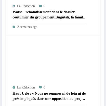
La Rédaction
0
Watsa : rebondissement dans le dossier
coutumier du groupement Bugutali, la famille
régnante Mbiliki réclame l’installation urgente
2 semaines ago
de César Mbiliki ||| et dénonce l’intérim
prolongé du SECAD Gédéon Wofi
La Rédaction
0
Haut-Uele : « Nous ne sommes ni de loin ni de
près impliqués dans une opposition au projet
de changement de la Constitution ; nos