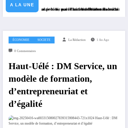
A LA UNE
n stratégique présidée par le ministre Doudou Fwamba
 balai balaie bien, mais l’ancien maîtrise tous les coins », lance David 
Haut-Uele/Watsa : face à la hausse des cambrio
ÉCONOMIE
SOCIETE
La Rédaction
1 An Ago
0 Commentaires
Haut-Uélé : DM Service, un
modèle de formation,
d’entrepreneuriat et
d’égalité