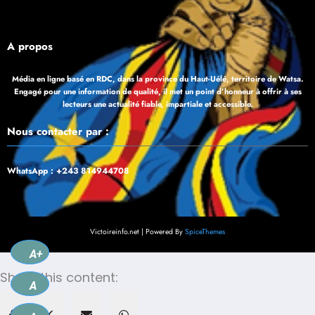
À propos
Média en ligne basé en RDC, dans la province du Haut-Uélé, territoire de Watsa.
Engagé pour une information de qualité, il met un point d’honneur à offrir à ses
lecteurs une actualité fiable, impartiale et accessible.
Nous contacter par :
WhatsApp : +243 814944708
Victoireinfo.net | Powered By
SpiceThemes
A+
Share this content:
A