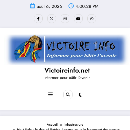
Aller
août 6, 2026
4:00:29 PM
au
contenu
Victoireinfo.net
Informer pour bâtir l'avenir
Accueil
Infrastructure
Haut-Uele : le député Patrick Andama salue le lancement des travaux