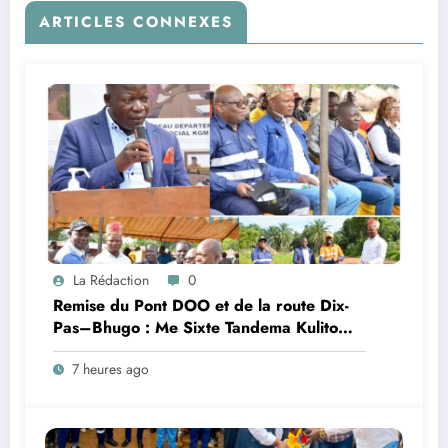
ARTICLES CONNEXES
La Rédaction
0
Remise du Pont DOO et de la route Dix-
Pas–Bhugo : Me Sixte Tandema Kulito
appelle les communautés à protéger les
7 heures ago
investissements de Kibali Gold Mines S.A