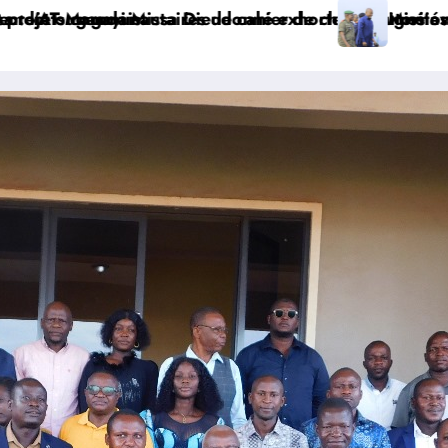
M S.A et prépare le deuxième quinquennat
ères au recensement et à l’identification de la popula
taire et sanitaire : le Gouverneur Jean Bakomito à Bun
Watsa : l’Univer