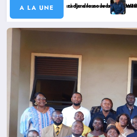
 ougandais
ts communautaires de cahier de charge signé avec KG
T Magayi Missa Dieudonné exhorte les autorités coutumi
Mission sécuri
A LA UNE