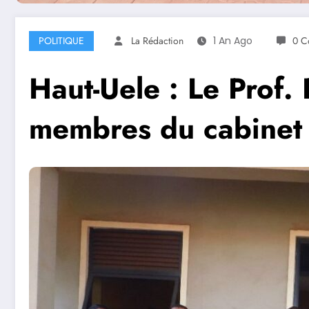
POLITIQUE
La Rédaction
1 An Ago
0 C
Haut-Uele : Le Prof.
membres du cabinet