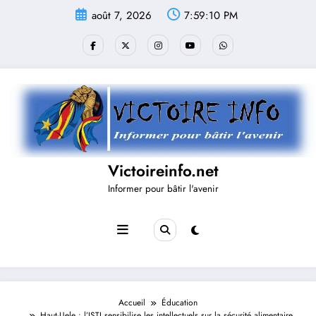
Aller
août 7, 2026
7:59:10 PM
au
contenu
Victoireinfo.net
Informer pour bâtir l'avenir
Accueil
Éducation
Haut-Uele : l’ISTI sensibilise les intellectuels sur la sécurité alimentaire