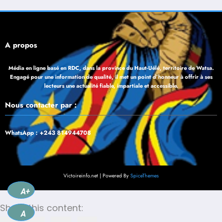
À propos
Média en ligne basé en RDC, dans la province du Haut-Uélé, territoire de Watsa.
Engagé pour une information de qualité, il met un point d’honneur à offrir à ses
lecteurs une actualité fiable, impartiale et accessible.
Nous contacter par :
WhatsApp : +243 814944708
Victoireinfo.net | Powered By
SpiceThemes
A+
Share this content:
A