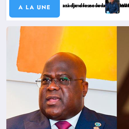
vernement ougandais
 19 projets communautaires de cahier de charge sign
tsa : l’AT Magayi Missa Dieudonné exhorte les autorité
Missi
A LA UNE