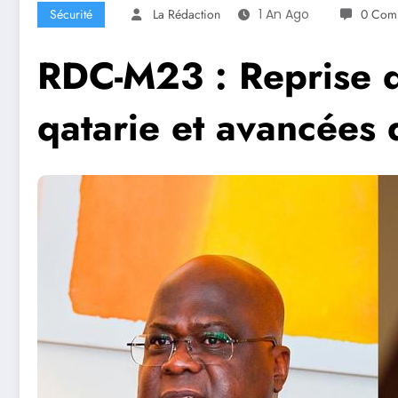
Sécurité
La Rédaction
1 An Ago
0 Comm
RDC-M23 : Reprise d
qatarie et avancées