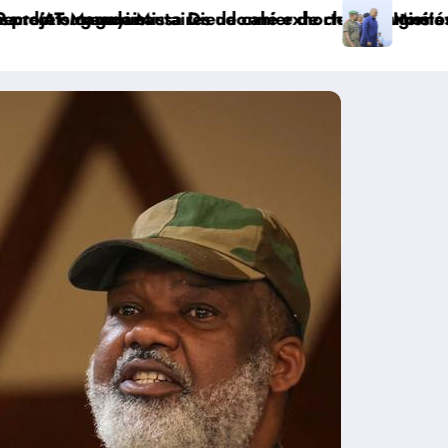
é avec KGM S.A et prépare le deuxième quinquennat
s coutumières au recensement et à l’identification de 
on sécuritaire et sanitaire : le Gouverneur Jean Bako
Watsa :