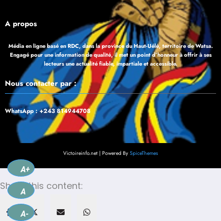
À propos
Média en ligne basé en RDC, dans la province du Haut-Uélé, territoire de Watsa.
Engagé pour une information de qualité, il met un point d’honneur à offrir à ses
lecteurs une actualité fiable, impartiale et accessible.
Nous contacter par :
WhatsApp : +243 814944708
Victoireinfo.net | Powered By
SpiceThemes
A+
Share this content:
A
A-