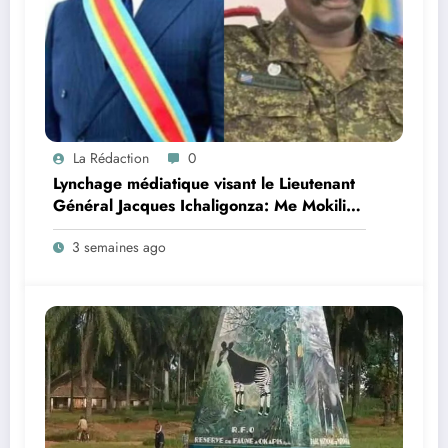
La Rédaction
0
Lynchage médiatique visant le Lieutenant
Général Jacques Ichaligonza: Me Mokili
Mungunuti David attend l’intervention
3 semaines ago
urgente du Chef de l’Etat !