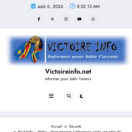
Aller
août 6, 2026
8:52:13 AM
au
contenu
Victoireinfo.net
Informer pour bâtir l'avenir
Accueil
Sécurité
Haut-Uele – Watsa : Vives tensions à Ngangazo après une série de