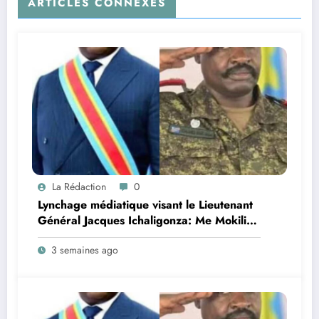
ARTICLES CONNEXES
La Rédaction
0
Lynchage médiatique visant le Lieutenant
Général Jacques Ichaligonza: Me Mokili
Mungunuti David attend l’intervention
3 semaines ago
urgente du Chef de l’Etat !