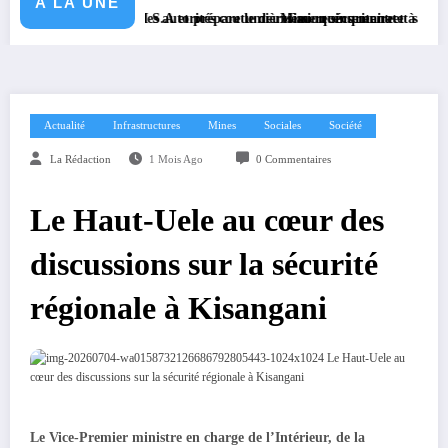
A LA UNE
signé avec KGM S.A et prépare le deuxième quinquennat
né exhorte les autorités coutumières au recensement et à l’identification 
Mission sécuritaire et sanitaire : le
Actualité
Infrastructures
Mines
Sociales
Société
La Rédaction
1 Mois Ago
0 Commentaires
Le Haut-Uele au cœur des
discussions sur la sécurité
régionale à Kisangani
Le Vice-Premier ministre en charge de l’Intérieur, de la