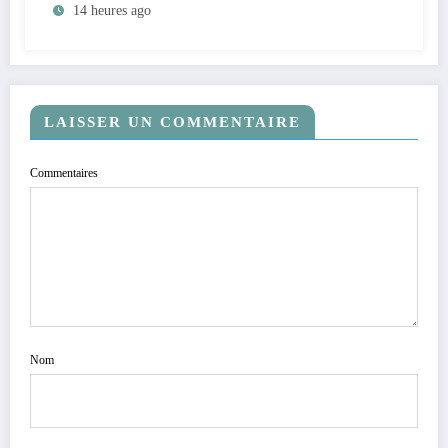
14 heures ago
population en vue de renforcer la
gouvernance sécuritaire participative
LAISSER UN COMMENTAIRE
Commentaires
Nom