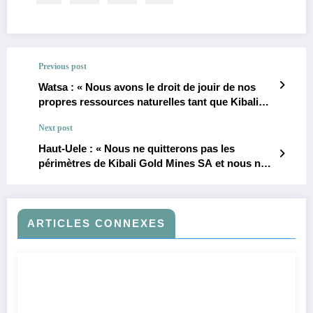
Previous post
Watsa : « Nous avons le droit de jouir de nos
propres ressources naturelles tant que Kibali
Gold Mines SA n’aura pas respecté le Code
Next post
minier », rétorque l’AJEADPSWA de Malande
Tasile Michèl après l’interdiction par le
Haut-Uele : « Nous ne quitterons pas les
gouvernement provincial de l’exploitation
périmètres de Kibali Gold Mines SA et nous ne
minière dans les périmètres de la société
cesserons jamais nos activités », déclarent les
orpailleurs de Watsa lors d’une assemblée
générale
ARTICLES CONNEXES