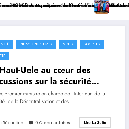
uxième quinquennat
à l’identification de la population en vue de renforce
 Gouverneur Jean Bakomito à Bunia ce vendredi
Watsa : l’Université CEPROMAD clôture 
ALITÉ
INFRASTRUCTURES
MINES
SOCIALES
ÉTÉ
Haut-Uele au cœur des
cussions sur la sécurité
ionale à Kisangani
e-Premier ministre en charge de l’Intérieur, de la
té, de la Décentralisation et des…
Lire La Suite
a Rédaction
0 Commentaires