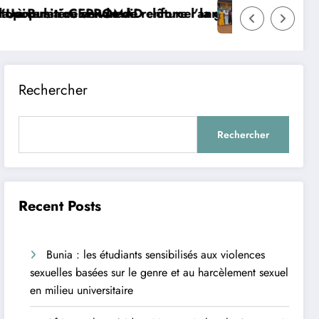
r la gouvernance sécuritaire participative
l’année académique avec succès, célèbre la collatio
Haut-Uele : renforcer la riposte préventiv
Rechercher
Rechercher
Recent Posts
Bunia : les étudiants sensibilisés aux violences
sexuelles basées sur le genre et au harcèlement sexuel
en milieu universitaire