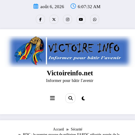
Aller
août 6, 2026
6:07:33 AM
au
contenu
Victoireinfo.net
Informer pour bâtir l'avenir
Accueil
Sécurité
RDC : le premier groupe de militaires FARDC réfugiés auprès de la