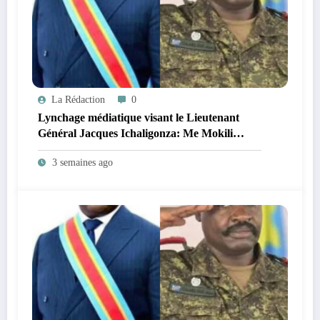
La Rédaction
0
Lynchage médiatique visant le Lieutenant
Général Jacques Ichaligonza: Me Mokili
Mungunuti David attend l’intervention
3 semaines ago
urgente du Chef de l’Etat !