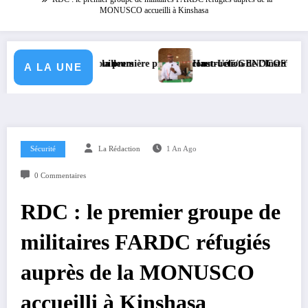
MONUSCO accueilli à Kinshasa
illeurs
a première pierre de construction de l’Institut Somana de Vube
Haut-Uélé/GENOCOST : le Vice-gouverneur Christop
A LA UNE
Sécurité
La Rédaction
1 An Ago
0 Commentaires
RDC : le premier groupe de
militaires FARDC réfugiés
auprès de la MONUSCO
accueilli à Kinshasa