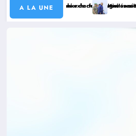
t prépare le deuxième quinquennat
 recensement et à l’identification de la population en
t sanitaire : le Gouverneur Jean Bakomito à Bunia ce v
Watsa : l’Université CE
A LA UNE