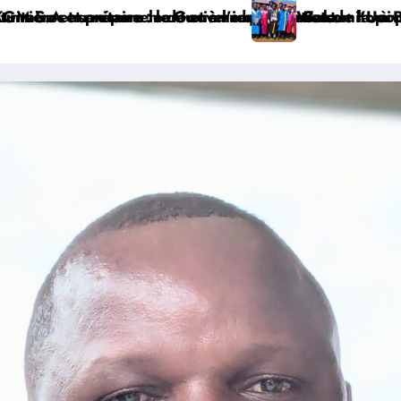
 vue de renforcer la gouvernance sécuritaire participa
endredi
PROMAD clôture l’année académique avec succès, célè
Haut-Uele : renforcer la ri