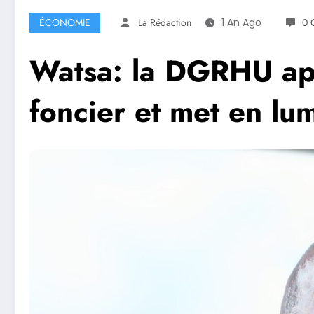
ÉCONOMIE
La Rédaction
1 An Ago
0 
Watsa: la DGRHU appe
foncier et met en lu