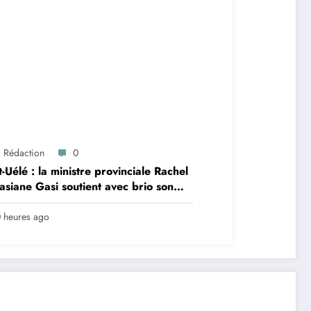
a Rédaction
0
-Uélé : la ministre provinciale Rachel
siane Gasi soutient avec brio son
ire sur la persistance du paludisme
 la zone de santé urbano-rurale
 heures ago
iro