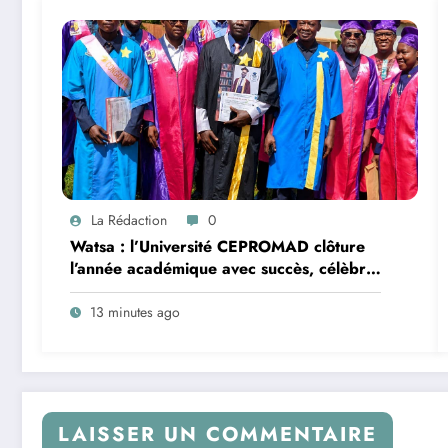
La Rédaction
0
Watsa : l’Université CEPROMAD clôture
l’année académique avec succès, célèbre
la collation des grades et remet des
diplômes homologués
13 minutes ago
LAISSER UN COMMENTAIRE