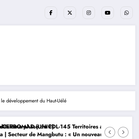
r le développement du Haut-Uélé
5 Territoires après une réunion stratégique présidée
Haut-Uele/Watsa : face à la haus
« Un nouveau balai balaie bien, mais l’ancien maîtris