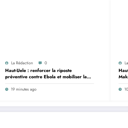
La Rédaction
0
L
Haut-Uele : renforcer la riposte
Haut
préventive contre Ebola et mobiliser la
Maka
population, objectif d’une réunion de
mémo
coordination tenue dans la Zone de Santé
dans
19 minutes ago
10
Rurale de Watsa
d’Is