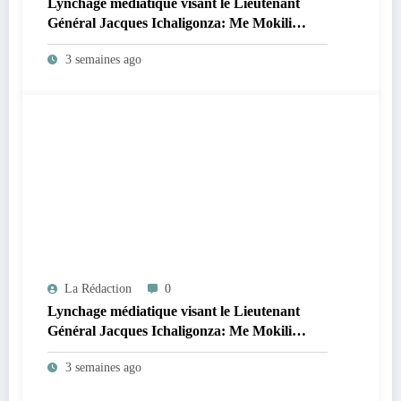
Lynchage médiatique visant le Lieutenant
Général Jacques Ichaligonza: Me Mokili
Mungunuti David attend l’intervention
3 semaines ago
urgente du Chef de l’Etat !
La Rédaction
0
Lynchage médiatique visant le Lieutenant
Général Jacques Ichaligonza: Me Mokili
Mungunuti David attend l’intervention
3 semaines ago
urgente du Chef de l’Etat !