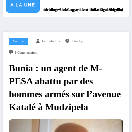
A LA UNE
ce David Ideni Aioku, président de la Ligue Mbila, au nouveau chef du gr
s cambriolages à Wanga, Jean-Louis Ngahangondi appelle à une réorganisati
Watsa : Dieu Merci Langani Kiningani suc
Sécurité
La Rédaction
1 An Ago
1 Commentaires
Bunia : un agent de M-
PESA abattu par des
hommes armés sur l’avenue
Katalé à Mudzipela