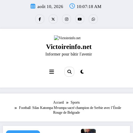
Aller
août 10, 2026
10:07:19 AM
au
contenu
Victoireinfo.net
Informer pour bâtir l'avenir
Accueil
Sports
Football :Silas Katompa Mvumpa sacré champion de Serbie avec l’Étoile
Rouge de Belgrade