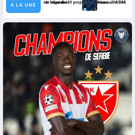
ent ougandais
e bilan des 19 projets communautaires de cahier de charge signé avec 
Watsa : l’AT Magayi Missa Dieudonné exhorte l
A LA UNE