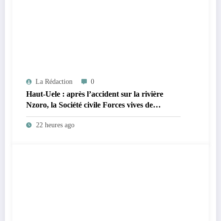
La Rédaction
0
Haut-Uele : après l’accident sur la rivière
Nzoro, la Société civile Forces vives de
Faradje s’indigne du retard dans la
22 heures ago
reconstruction du pont Nzoro