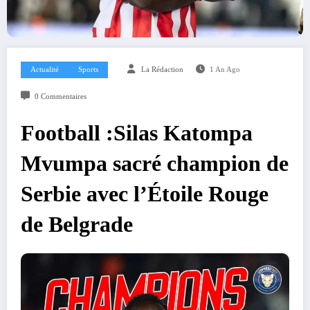
Actualité
Sports
La Rédaction
1 An Ago
0 Commentaires
Football :Silas Katompa
Mvumpa sacré champion de
Serbie avec l’Étoile Rouge
de Belgrade