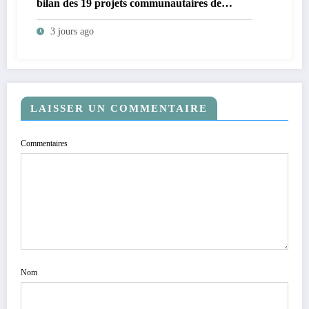
bilan des 19 projets communautaires de
cahier de charge signé avec KGM S.A et
3 jours ago
prépare le deuxième quinquennat
LAISSER UN COMMENTAIRE
Commentaires
Nom