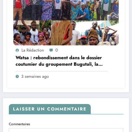
La Rédaction
0
Watsa : rebondissement dans le dossier
coutumier du groupement Bugutali, la
famille régnante Mbiliki réclame
3 semaines ago
l’installation urgente de César Mbiliki |||
et dénonce l’intérim prolongé du SECAD
Gédéon Wofi
LAISSER UN COMMENTAIRE
Commentaires