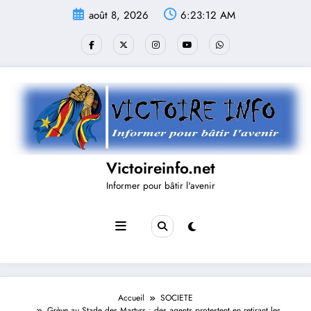
Aller
août 8, 2026
6:23:12 AM
au
contenu
Victoireinfo.net
Informer pour bâtir l'avenir
Accueil
SOCIETE
Grève au Stade des Martyrs : des agents protestent en retirant les