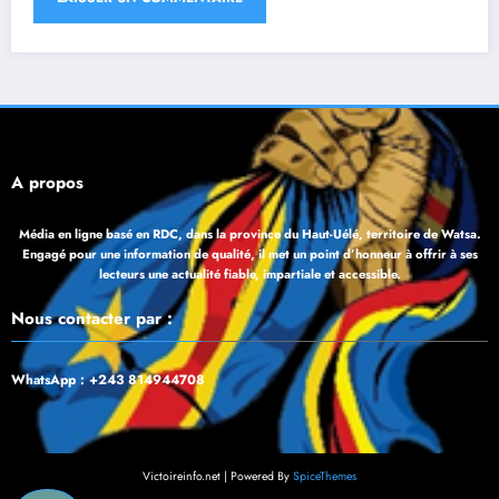
À propos
Média en ligne basé en RDC, dans la province du Haut-Uélé, territoire de Watsa.
Engagé pour une information de qualité, il met un point d’honneur à offrir à ses
lecteurs une actualité fiable, impartiale et accessible.
Nous contacter par :
WhatsApp : +243 814944708
Victoireinfo.net | Powered By
SpiceThemes