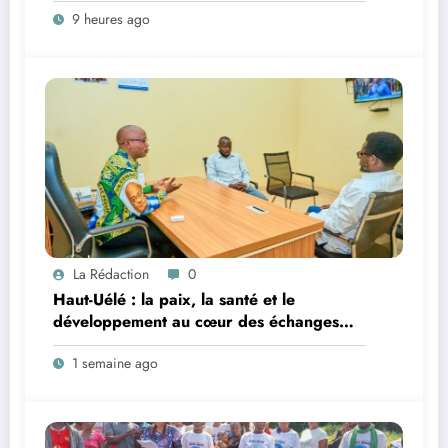
9 heures ago
et prépare le deuxième quinquennat
La Rédaction
0
Haut-Uélé : la paix, la santé et le
développement au cœur des échanges
entre le vice-gouverneur Christophe Dara
1 semaine ago
Matata et les chefs des secteurs de
Gombari et de Mangbutu