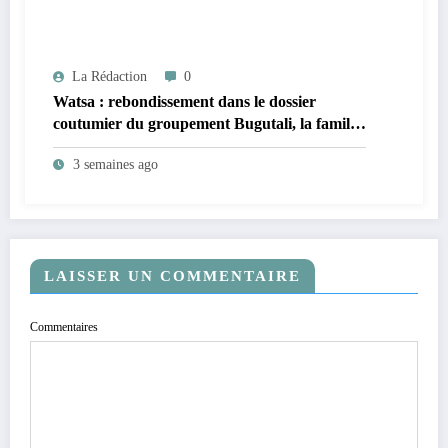
La Rédaction
0
Watsa : rebondissement dans le dossier
coutumier du groupement Bugutali, la famille
régnante Mbiliki réclame l’installation urgente
3 semaines ago
de César Mbiliki ||| et dénonce l’intérim
prolongé du SECAD Gédéon Wofi
LAISSER UN COMMENTAIRE
Commentaires