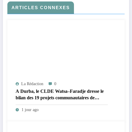
ARTICLES CONNEXES
La Rédaction
0
A Durba, le CLDE Watsa–Faradje dresse le
bilan des 19 projets communautaires de
cahier de charge signé avec KGM S.A et
1 jour ago
prépare le deuxième quinquennat