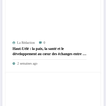
La Rédaction
0
Haut-Uélé : la paix, la santé et le
développement au cœur des échanges entre le
vice-gouverneur Christophe Dara Matata et
2 semaines ago
les chefs des secteurs de Gombari et de
Mangbutu