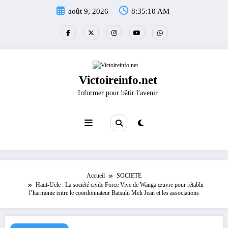
Aller
août 9, 2026
8:35:10 AM
au
contenu
Victoireinfo.net
Informer pour bâtir l'avenir
Accueil
SOCIETE
Haut-Uele : La société civile Force Vive de Wanga œuvre pour rétablir
l’harmonie entre le coordonnateur Batsulu Meli Jean et les associations