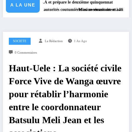
avec KGM S.A et prépare le deuxième quinquennat
A LA UNE
orte les autorités coutumières au recensement et à l’identification de la 
Mission sécuritaire et sanitaire : le Gouve
SOCIETE
La Rédaction
1 An Ago
0 Commentaires
Haut-Uele : La société civile
Force Vive de Wanga œuvre
pour rétablir l’harmonie
entre le coordonnateur
Batsulu Meli Jean et les