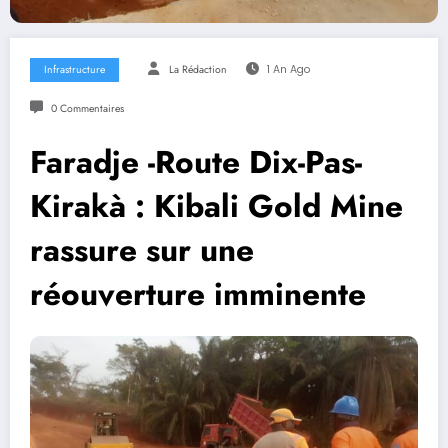
Infrastructure
La Rédaction
1 An Ago
0 Commentaires
Faradje -Route Dix-Pas-
Kirakà : Kibali Gold Mine
rassure sur une
réouverture imminente