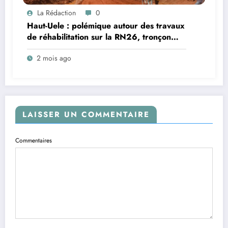
La Rédaction
0
Haut-Uele : polémique autour des travaux
de réhabilitation sur la RN26, tronçon
Nekalagba (« Trois Ponts »)–Isiro ; le
2 mois ago
conseiller Remacle Azumutounde
Batogodi déplore le non-respect des
consignes techniques de l’ORC par
certains chauffeurs
LAISSER UN COMMENTAIRE
Commentaires