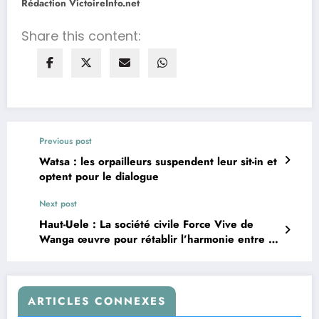
Rédaction VictoireInfo.net
Share this content:
Previous post
Watsa : les orpailleurs suspendent leur sit-in et
optent pour le dialogue
Next post
Haut-Uele : La société civile Force Vive de
Wanga œuvre pour rétablir l’harmonie entre le
coordonnateur Batsulu Meli Jean et les
associations
ARTICLES CONNEXES