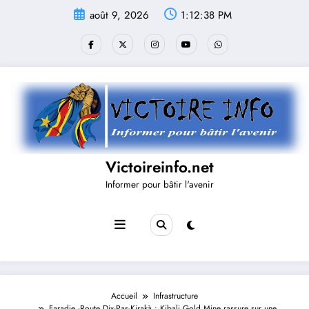
Aller
août 9, 2026
1:12:38 PM
au
contenu
Victoireinfo.net
Informer pour bâtir l'avenir
Accueil
Infrastructure
Faradje -Route Dix-Pas-Kirakà : Kibali Gold Mine rassure sur une