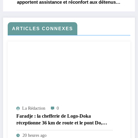
apportent assistance et réconfort aux détenus
de la prison centrale de Watsa
ARTICLES CONNEXES
La Rédaction
0
Faradje : la chefferie de Logo-Doka
réceptionne 36 km de route et le pont Do,
réalisés dans le cadre du cahier des charges
20 heures ago
avec Kibali Gold Mine