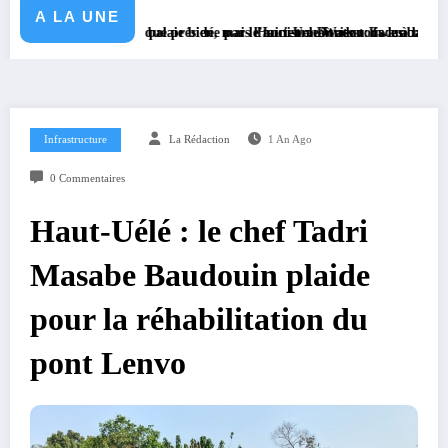
A LA UNE
n stratégique présidée par le ministre Doudou Fwamba
 balai balaie bien, mais l’ancien maîtrise tous les coins », lance David 
Haut-Uele/Watsa : face à la hausse des cambrio
Infrastructure
La Rédaction
1 An Ago
0 Commentaires
Haut-Uélé : le chef Tadri
Masabe Baudouin plaide
pour la réhabilitation du
pont Lenvo