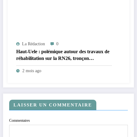
La Rédaction
0
Haut-Uele : polémique autour des travaux de
réhabilitation sur la RN26, tronçon
Nekalagba (« Trois Ponts »)–Isiro ; le
2 mois ago
conseiller Remacle Azumutounde Batogodi
déplore le non-respect des consignes
techniques de l’ORC par certains chauffeurs
LAISSER UN COMMENTAIRE
Commentaires