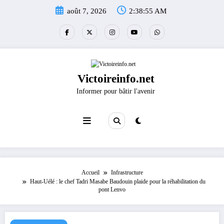
Aller
août 7, 2026
2:38:55 AM
au
contenu
Victoireinfo.net
Informer pour bâtir l'avenir
Accueil
Infrastructure
Haut-Uélé : le chef Tadri Masabe Baudouin plaide pour la réhabilitation du
pont Lenvo