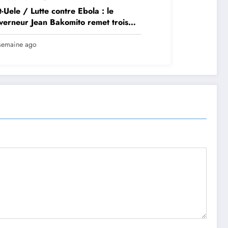
-Uele / Lutte contre Ebola : le
erneur Jean Bakomito remet trois
lances du Gouvernement central
équipes de riposte
semaine ago