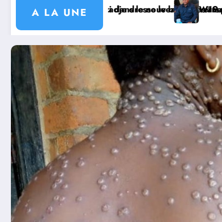
ernement ougandais
9 projets communautaires de cahier de charge signé 
sa : l’AT Magayi Missa Dieudonné exhorte les autorités
Missio
A LA UNE