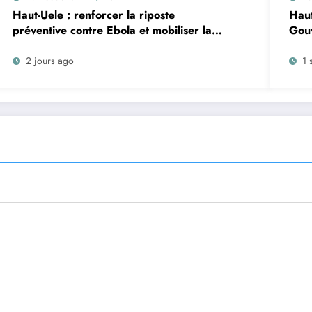
Haut-Uele : renforcer la riposte
Haut
préventive contre Ebola et mobiliser la
Gouv
population, objectif d’une réunion de
ambu
coordination tenue dans la Zone de Santé
aux 
2 jours ago
1 
Rurale de Watsa