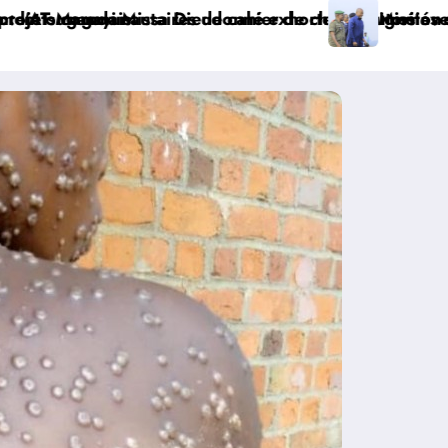
avec KGM S.A et prépare le deuxième quinquennat
 coutumières au recensement et à l’identification de l
n sécuritaire et sanitaire : le Gouverneur Jean Bakomi
Watsa : l