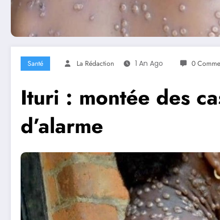
Santé
La Rédaction
1 An Ago
0 Commen
Ituri : montée des c
d’alarme