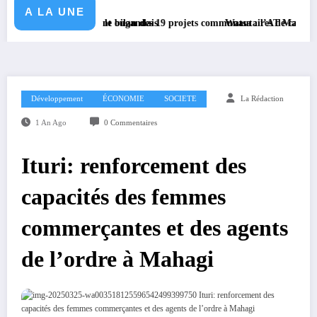
A LA UNE
 gouvernement ougandais
e dresse le bilan des 19 projets communautaires de cahier de charge si
Watsa : l’AT Magayi Missa Dieudonné
Développement
ÉCONOMIE
SOCIETE
La Rédaction
1 An Ago
0 Commentaires
Ituri: renforcement des
capacités des femmes
commerçantes et des agents
de l’ordre à Mahagi