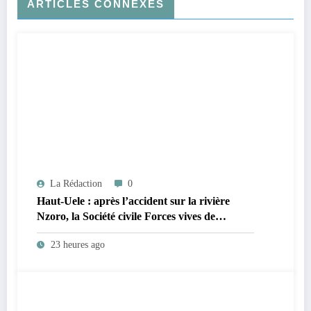
ARTICLES CONNEXES
La Rédaction
0
Haut-Uele : après l’accident sur la rivière
Nzoro, la Société civile Forces vives de
Faradje s’indigne du retard dans la
23 heures ago
reconstruction du pont Nzoro