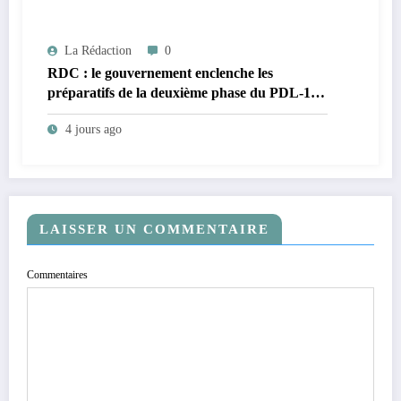
La Rédaction
0
RDC : le gouvernement enclenche les
préparatifs de la deuxième phase du PDL-145
Territoires après une réunion stratégique
4 jours ago
présidée par le ministre Doudou Fwamba
LAISSER UN COMMENTAIRE
Commentaires