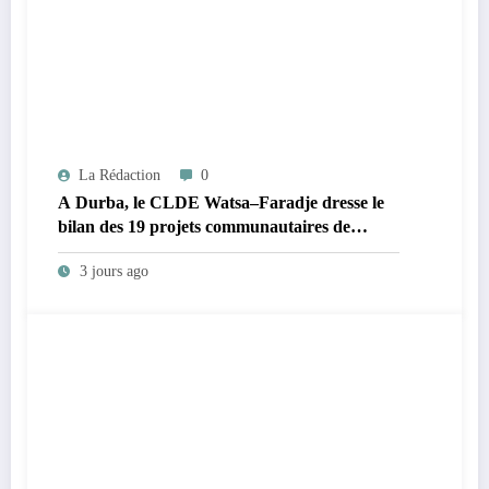
La Rédaction
0
A Durba, le CLDE Watsa–Faradje dresse le
bilan des 19 projets communautaires de
cahier de charge signé avec KGM S.A et
3 jours ago
prépare le deuxième quinquennat