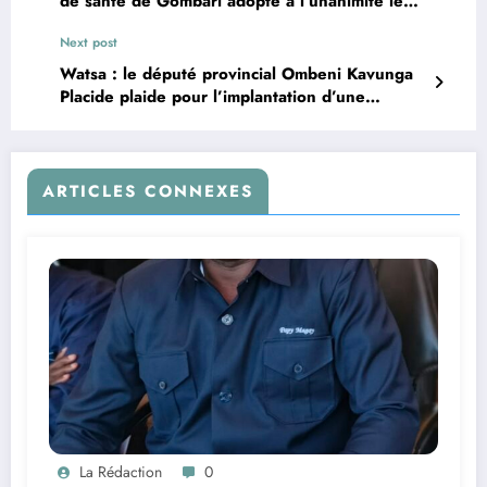
de santé de Gombari adopte à l’unanimité le
Plan d’action sanitaire 2025
Next post
Watsa : le député provincial Ombeni Kavunga
Placide plaide pour l’implantation d’une
banque à Moku
ARTICLES CONNEXES
La Rédaction
0