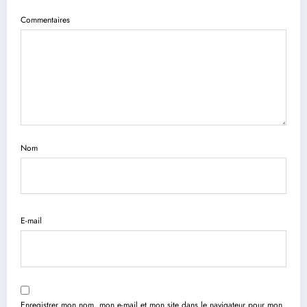
Commentaires
Nom
E-mail
Enregistrer mon nom, mon e-mail et mon site dans le navigateur pour mon