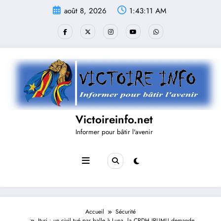
Aller
août 8, 2026
1:43:12 AM
au
contenu
Victoireinfo.net
Informer pour bâtir l'avenir
Accueil
Sécurité
Ituri : un civil tué par balle à Luna, la CRDH IRUMU demande