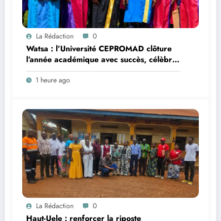
La Rédaction
0
Watsa : l’Université CEPROMAD clôture
l’année académique avec succès, célèbre
la collation des grades et remet des
1 heure ago
diplômes homologués
La Rédaction
0
Haut-Uele : renforcer la riposte