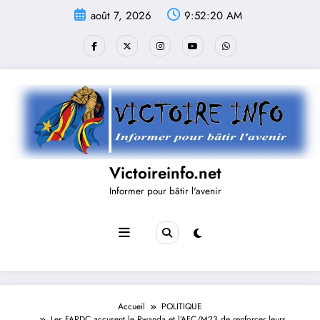
Aller
août 7, 2026
9:52:20 AM
au
contenu
Victoireinfo.net
Informer pour bâtir l'avenir
Accueil
POLITIQUE
Les FARDC accusent le Rwanda et l’AFC/M23 de renforcer leurs