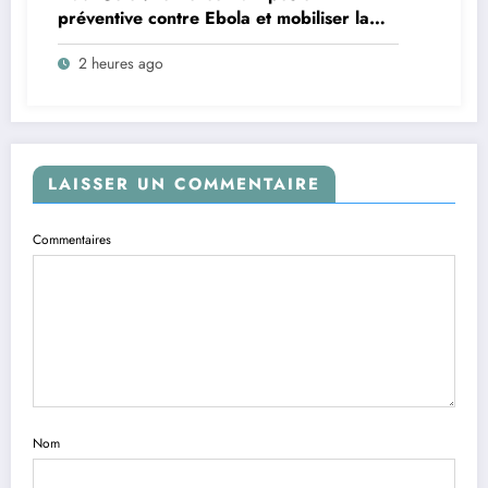
préventive contre Ebola et mobiliser la
population, objectif d’une réunion de
2 heures ago
coordination tenue dans la Zone de Santé
Rurale de Watsa
LAISSER UN COMMENTAIRE
Commentaires
Nom