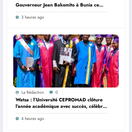
Gouverneur Jean Bakomito à Bunia ce
vendredi
3 heures ago
La Rédaction
0
Watsa : l’Université CEPROMAD clôture
l’année académique avec succès, célèbre
la collation des grades et remet des
4 heures ago
diplômes homologués