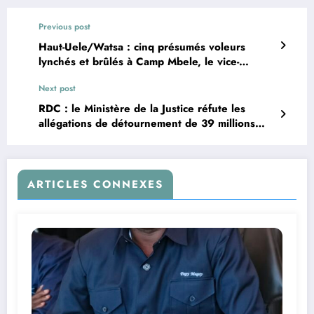
Previous post
Haut-Uele/Watsa : cinq présumés voleurs
lynchés et brûlés à Camp Mbele, le vice-
gouverneur fustige une justice populaire
Next post
«ignoble»
RDC : le Ministère de la Justice réfute les
allégations de détournement de 39 millions
USD destinés à la construction des prisons
ARTICLES CONNEXES