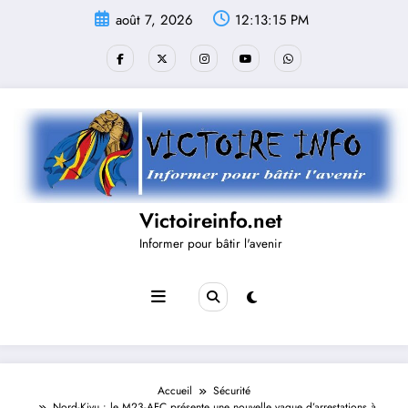
Aller
août 7, 2026
12:13:16 PM
au
contenu
Victoireinfo.net
Informer pour bâtir l'avenir
Accueil
Sécurité
Nord-Kivu : le M23-AFC présente une nouvelle vague d’arrestations à