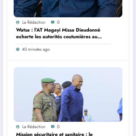
La Rédaction
0
Watsa : l’AT Magayi Missa Dieudonné
exhorte les autorités coutumières au
recensement et à l’identification de la
40 minutes ago
population en vue de renforcer la
gouvernance sécuritaire participative
La Rédaction
0
Mission sécuritaire et sanitaire : le