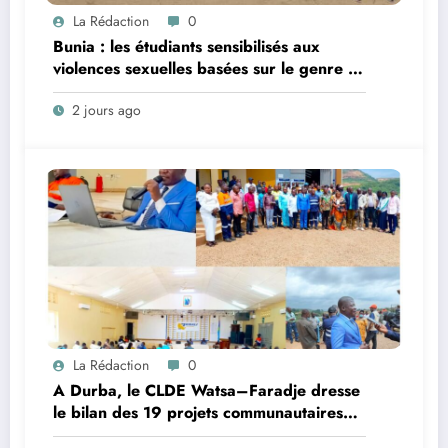
La Rédaction
0
Bunia : les étudiants sensibilisés aux
violences sexuelles basées sur le genre et
au harcèlement sexuel en milieu
2 jours ago
universitaire
La Rédaction
0
A Durba, le CLDE Watsa–Faradje dresse
le bilan des 19 projets communautaires
de cahier de charge signé avec KGM S.A