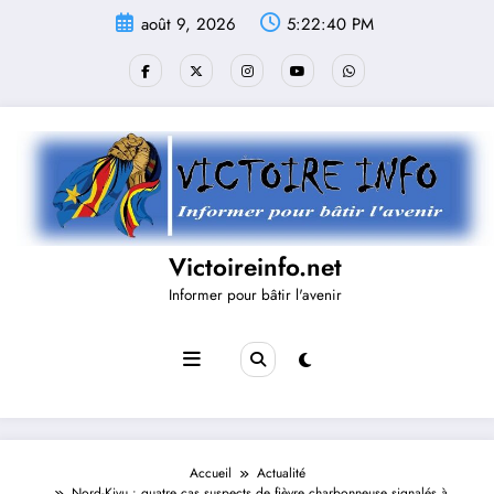
Aller
août 9, 2026
5:22:40 PM
au
contenu
Victoireinfo.net
Informer pour bâtir l'avenir
Accueil
Actualité
Nord-Kivu : quatre cas suspects de fièvre charbonneuse signalés à