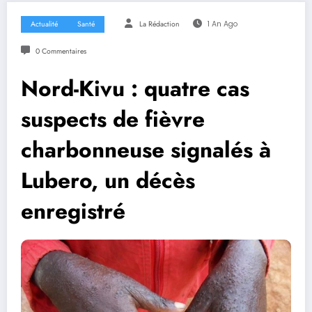
Actualité
Santé
La Rédaction
1 An Ago
0 Commentaires
Nord-Kivu : quatre cas
suspects de fièvre
charbonneuse signalés à
Lubero, un décès
enregistré