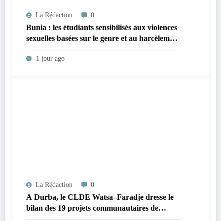
La Rédaction
0
Bunia : les étudiants sensibilisés aux violences
sexuelles basées sur le genre et au harcèlement
sexuel en milieu universitaire
1 jour ago
La Rédaction
0
A Durba, le CLDE Watsa–Faradje dresse le
bilan des 19 projets communautaires de
cahier de charge signé avec KGM S.A et