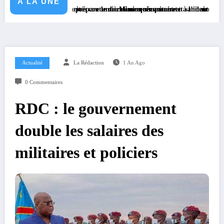
A LA UNE
KGM S.A et prépare le deuxième quinquennat
es autorités coutumières au recensement et à l’identification de la popul
Mission sécuritaire et sanitaire : le Gouverneur
Actualité
La Rédaction
1 An Ago
0 Commentaires
RDC : le gouvernement
double les salaires des
militaires et policiers