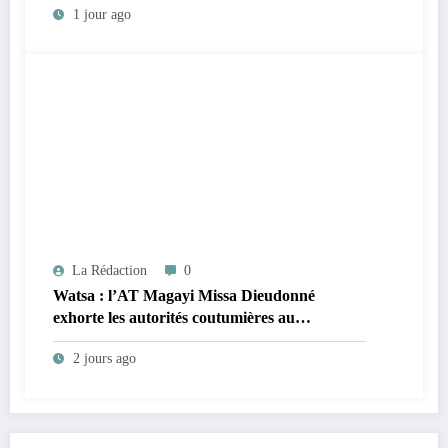
1 jour ago
prépare le deuxième quinquennat
La Rédaction
0
Watsa : l’AT Magayi Missa Dieudonné
exhorte les autorités coutumières au
recensement et à l’identification de la
2 jours ago
population en vue de renforcer la
gouvernance sécuritaire participative