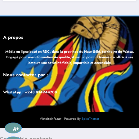
À propos
Média en ligne basé en RDC, dans la province du Haut-Uélé, territoire de Watsa.
Engagé pour une information de qualité, il met un point d’honneur à offrir à ses
lecteurs une actualité fiable, impartiale et accessible.
Nous contacter par :
WhatsApp : +243 814944708
Victoireinfo.net | Powered By
SpiceThemes
A+