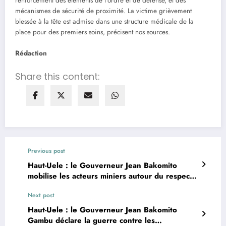
renforcement des éléments de l’ordre et de défense, et des
mécanismes de sécurité de proximité. La victime grièvement
blessée à la tête est admise dans une structure médicale de la
place pour des premiers soins, précisent nos sources.
Rédaction
Share this content:
Previous post
Haut-Uele : le Gouverneur Jean Bakomito
mobilise les acteurs miniers autour du respect
des normes pour le développement de la
Next post
province
Haut-Uele : le Gouverneur Jean Bakomito
Gambu déclare la guerre contre les