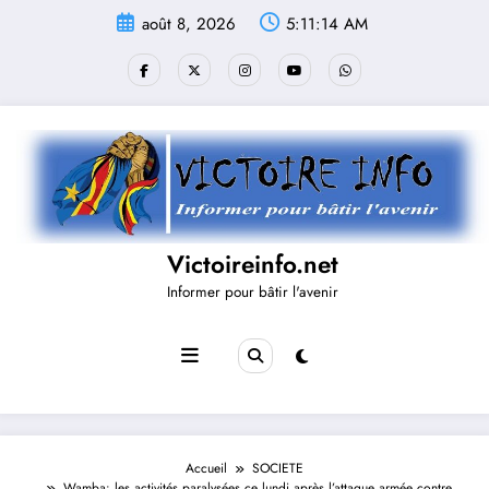
Aller
août 8, 2026
5:11:14 AM
au
contenu
Victoireinfo.net
Informer pour bâtir l'avenir
Accueil
SOCIETE
Wamba: les activités paralysées ce lundi après l’attaque armée contre