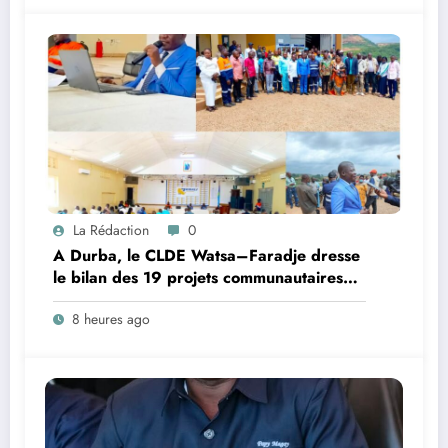
La Rédaction
0
A Durba, le CLDE Watsa–Faradje dresse
le bilan des 19 projets communautaires
de cahier de charge signé avec KGM S.A
8 heures ago
et prépare le deuxième quinquennat