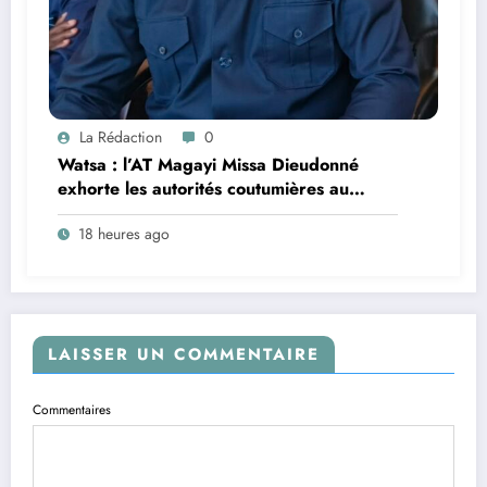
La Rédaction
0
Watsa : l’AT Magayi Missa Dieudonné
exhorte les autorités coutumières au
recensement et à l’identification de la
18 heures ago
population en vue de renforcer la
gouvernance sécuritaire participative
LAISSER UN COMMENTAIRE
Commentaires