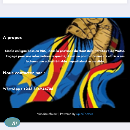
À propos
Média en ligne basé en RDC, dans la province du Haut-Uélé, territoire de Watsa.
Engagé pour une information de qualité, il met un point d’honneur à offrir à ses
lecteurs une actualité fiable, impartiale et accessible.
Nous contacter par :
WhatsApp : +243 814944708
Victoireinfo.net | Powered By
SpiceThemes
A+