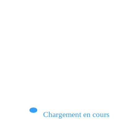
e les accusations de Corneille Nangaa et réaf
dresse un jet de fleurs en signe de solidarité 
Chargement en cours