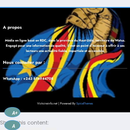
À propos
Média en ligne basé en RDC, dans la province du Haut-Uélé, territoire de Watsa.
Engagé pour une information de qualité, il met un point d’honneur à offrir à ses
lecteurs une actualité fiable, impartiale et accessible.
Nous contacter par :
WhatsApp : +243 814944708
Victoireinfo.net | Powered By
SpiceThemes
A+
Share this content:
A