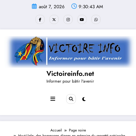
Aller
août 7, 2026
9:30:43 AM
au
contenu
Victoireinfo.net
Informer pour bâtir l'avenir
Accueil
Page noire
Haut-Uele: des hommages dignes en mémoire du regretté patriarche