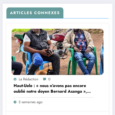
ARTICLES CONNEXES
La Rédaction
0
Haut-Uele : « nous n’avons pas encore
oublié notre doyen Bernard Asanga »,
Victoireinfo.net dévasté par le décès du
3 semaines ago
journaliste Xavier Tereka