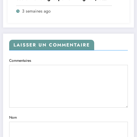
famille régnante Mbiliki réclame
3 semaines ago
l’installation urgente de César Mbiliki |||
et dénonce l’intérim prolongé du SECAD
Gédéon Wofi
LAISSER UN COMMENTAIRE
Commentaires
Nom