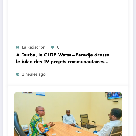
La Rédaction
0
A Durba, le CLDE Watsa–Faradje dresse
le bilan des 19 projets communautaires
de cahier de charge signé avec KGM S.A
2 heures ago
et prépare le deuxième quinquennat