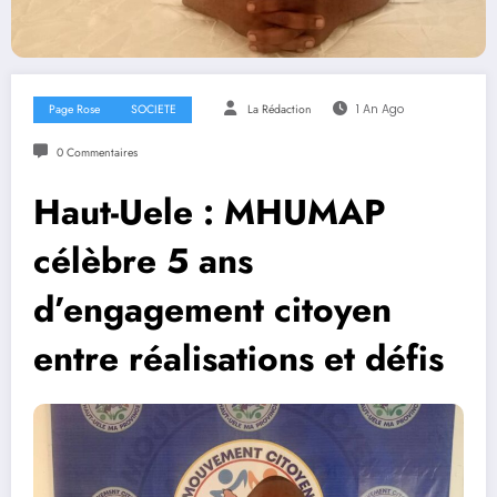
Page Rose
SOCIETE
La Rédaction
1 An Ago
0 Commentaires
Haut-Uele : MHUMAP
célèbre 5 ans
d’engagement citoyen
entre réalisations et défis