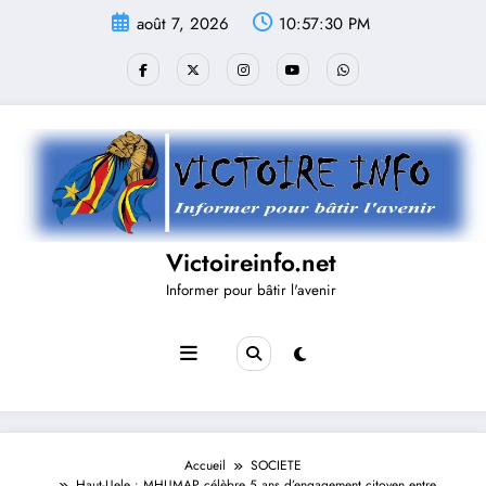
Aller
août 7, 2026
10:57:30 PM
au
contenu
Victoireinfo.net
Informer pour bâtir l'avenir
Accueil
SOCIETE
Haut-Uele : MHUMAP célèbre 5 ans d’engagement citoyen entre