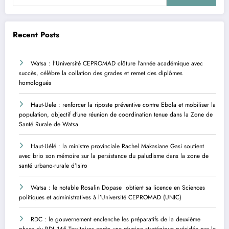
Recent Posts
Watsa : l’Université CEPROMAD clôture l’année académique avec
succès, célèbre la collation des grades et remet des diplômes
homologués
Haut-Uele : renforcer la riposte préventive contre Ebola et mobiliser la
population, objectif d’une réunion de coordination tenue dans la Zone de
Santé Rurale de Watsa
Haut-Uélé : la ministre provinciale Rachel Makasiane Gasi soutient
avec brio son mémoire sur la persistance du paludisme dans la zone de
santé urbano-rurale d’Isiro
Watsa : le notable Rosalin Dopase obtient sa licence en Sciences
politiques et administratives à l’Université CEPROMAD (UNIC)
RDC : le gouvernement enclenche les préparatifs de la deuxième
phase du PDL-145 Territoires après une réunion stratégique présidée par le