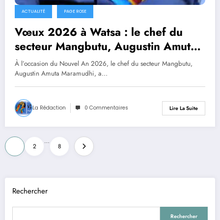
ACTUALITÉ
PAGE ROSE
Vœux 2026 à Watsa : le chef du
secteur Mangbutu, Augustin Amuta
Maramudhi, prône la paix, l’unité, la
À l’occasion du Nouvel An 2026, le chef du secteur Mangbutu,
fraternité et l’émergence accrue
Augustin Amuta Maramudhi, a…
La Rédaction
0 Commentaires
Lire La Suite
Pagination
…
1
2
8
des
publications
Rechercher
Rechercher