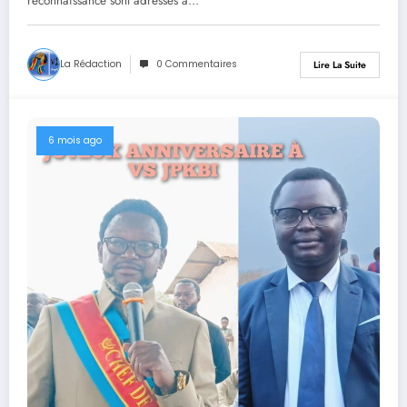
reconnaissance sont adressés à…
La Rédaction
0 Commentaires
Lire La Suite
6 mois ago