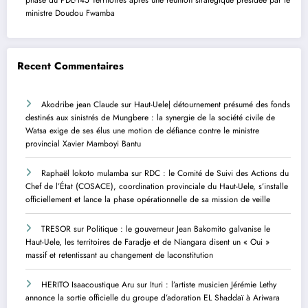
ministre Doudou Fwamba
Recent Commentaires
Akodribe jean Claude
sur
Haut-Uele| détournement présumé des fonds
destinés aux sinistrés de Mungbere : la synergie de la société civile de
Watsa exige de ses élus une motion de défiance contre le ministre
provincial Xavier Mamboyi Bantu
Raphaël lokoto mulamba
sur
RDC : le Comité de Suivi des Actions du
Chef de l’État (COSACE), coordination provinciale du Haut-Uele, s’installe
officiellement et lance la phase opérationnelle de sa mission de veille
TRESOR
sur
Politique : le gouverneur Jean Bakomito galvanise le
Haut-Uele, les territoires de Faradje et de Niangara disent un « Oui »
massif et retentissant au changement de laconstitution
HERITO Isaacoustique Aru
sur
Ituri : l’artiste musicien Jérémie Lethy
annonce la sortie officielle du groupe d’adoration EL Shaddaï à Ariwara