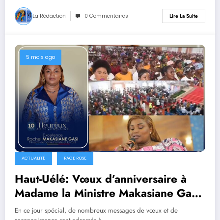
La Rédaction
0 Commentaires
Lire La Suite
5 mois ago
ACTUALITÉ
PAGE ROSE
Haut-Uélé: Vœux d’anniversaire à
Madame la Ministre Makasiane Gasi
Rachel
En ce jour spécial, de nombreux messages de vœux et de