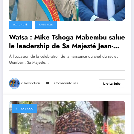
ACTUALITÉ
PAGE ROSE
Watsa : Mike Tshoga Mabembu salue
le leadership de Sa Majesté Jean-
Paulin Kombomaro à l’occasion de
À l’occasion de la célébration de la naissance du chef du secteur
son anniversaire
Gombari, Sa Majesté…
La Rédaction
0 Commentaires
Lire La Suite
7 mois ago