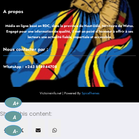
À propos
Média en ligne basé en RDC, dans la province du Haut-Uélé, territoire de Watsa.
Engagé pour une information de qualité, il met un point d’honneur à offrir à ses
lecteurs une actualité fiable, impartiale et accessible.
Nous contacter par :
WhatsApp : +243 814944708
Victoireinfo.net | Powered By
SpiceThemes
A+
Share this content:
A
A-