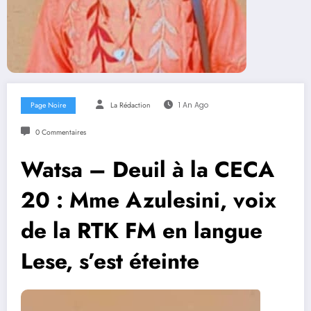
Page Noire
La Rédaction
1 An Ago
0 Commentaires
Watsa – Deuil à la CECA
20 : Mme Azulesini, voix
de la RTK FM en langue
Lese, s’est éteinte