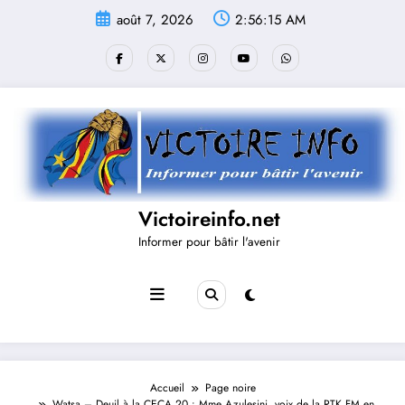
Aller
août 7, 2026
2:56:15 AM
au
contenu
Victoireinfo.net
Informer pour bâtir l'avenir
Accueil
Page noire
Watsa – Deuil à la CECA 20 : Mme Azulesini, voix de la RTK FM en