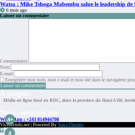
Watsa : Mike Tshoga Mabembu salue le leadership de 
6 mois ago
Laisser un commentaire
Commentaires
Nom
E-mail
Enregistrer mon nom, mon e-mail et mon site dans le navigateur po
À propos
Média en ligne basé en RDC, dans la province du Haut-Uélé, territoi
Nous contacter par :
WhatsApp : +243 814944708
A+
Victoireinfo.net | Powered By
SpiceThemes
A