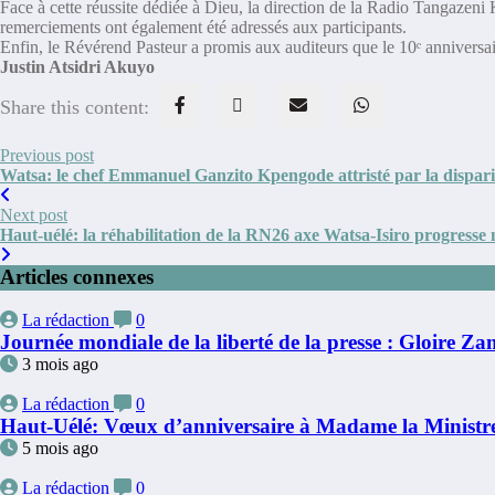
Face à cette réussite dédiée à Dieu, la direction de la Radio Tangaz
remerciements ont également été adressés aux participants.
Enfin, le Révérend Pasteur a promis aux auditeurs que le 10ᵉ anniversa
Justin Atsidri Akuyo
Share this content:
Previous post
Watsa: le chef Emmanuel Ganzito Kpengode attristé par la dispa
Next post
Haut-uélé: la réhabilitation de la RN26 axe Watsa-Isiro progresse 
Articles connexes
La rédaction
0
Journée mondiale de la liberté de la presse : Gloire 
3 mois ago
La rédaction
0
Haut-Uélé: Vœux d’anniversaire à Madame la Ministr
5 mois ago
La rédaction
0