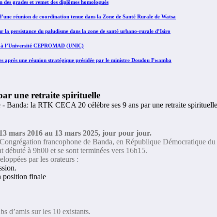
n des grades et remet des diplômes homologués
f d’une réunion de coordination tenue dans la Zone de Santé Rurale de Watsa
r la persistance du paludisme dans la zone de santé urbano-rurale d’Isiro
ives à l’Université CEPROMAD (UNIC)
es après une réunion stratégique présidée par le ministre Doudou Fwamba
 une retraite spirituelle
 13 mars 2016 au 13 mars 2025, jour pour jour.
 la Congrégation francophone de Banda, en République Démocratique du 
 ont débuté à 9h00 et se sont terminées vers 16h15.
eloppées par les orateurs :
ssion.
 position finale
bs d’amis sur les 10 existants.