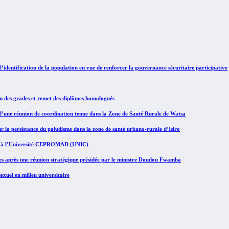
identification de la population en vue de renforcer la gouvernance sécuritaire participative
n des grades et remet des diplômes homologués
f d’une réunion de coordination tenue dans la Zone de Santé Rurale de Watsa
r la persistance du paludisme dans la zone de santé urbano-rurale d’Isiro
ives à l’Université CEPROMAD (UNIC)
es après une réunion stratégique présidée par le ministre Doudou Fwamba
sexuel en milieu universitaire