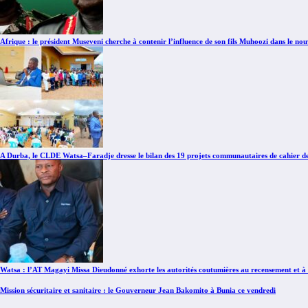
Afrique : le président Museveni cherche à contenir l’influence de son fils Muhoozi dans le 
A Durba, le CLDE Watsa–Faradje dresse le bilan des 19 projets communautaires de cahier d
Watsa : l’AT Magayi Missa Dieudonné exhorte les autorités coutumières au recensement et à l’
Mission sécuritaire et sanitaire : le Gouverneur Jean Bakomito à Bunia ce vendredi