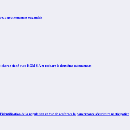
nouveau gouvernement ougandais
e charge signé avec KGM S.A et prépare le deuxième quinquennat
identification de la population en vue de renforcer la gouvernance sécuritaire participative