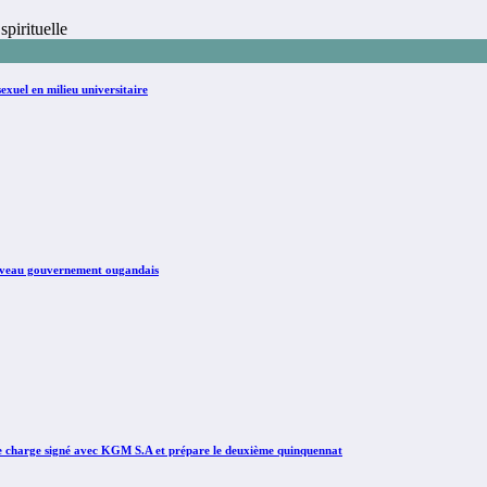
pirituelle
sexuel en milieu universitaire
nouveau gouvernement ougandais
e charge signé avec KGM S.A et prépare le deuxième quinquennat