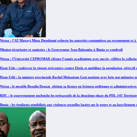
Watsa : l’AT Magayi Missa Dieudonné exhorte les autorités coutumières au recensement et à l’
Mission sécuritaire et sanitaire : le Gouverneur Jean Bakomito à Bunia ce vendredi
Watsa : l’Université CEPROMAD clôture l’année académique avec succès, célèbre la collatio
Haut-Uele : renforcer la riposte préventive contre Ebola et mobiliser la population, objecti
Haut-Uélé : la ministre provinciale Rachel Makasiane Gasi soutient avec brio son mémoire su
Watsa : le notable Rosalin Dopase obtient sa licence en Sciences politiques et administrat
RDC : le gouvernement enclenche les préparatifs de la deuxième phase du PDL-145 Territoir
Bunia : les étudiants sensibilisés aux violences sexuelles basées sur le genre et au harcèlement 