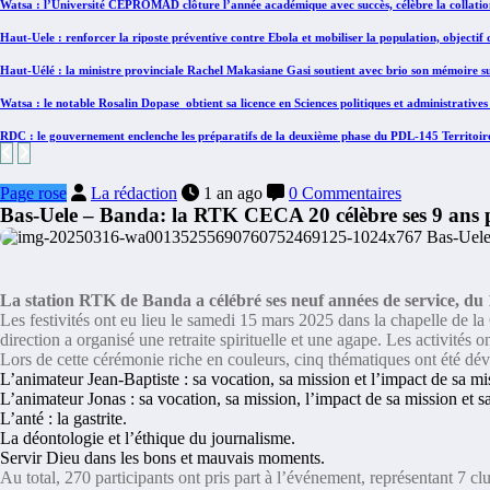
Watsa : l’Université CEPROMAD clôture l’année académique avec succès, célèbre la collatio
Haut-Uele : renforcer la riposte préventive contre Ebola et mobiliser la population, objecti
Haut-Uélé : la ministre provinciale Rachel Makasiane Gasi soutient avec brio son mémoire su
Watsa : le notable Rosalin Dopase obtient sa licence en Sciences politiques et administrat
RDC : le gouvernement enclenche les préparatifs de la deuxième phase du PDL-145 Territoir
Page rose
La rédaction
1 an ago
0 Commentaires
Bas-Uele – Banda: la RTK CECA 20 célèbre ses 9 ans par
La station RTK de Banda a célébré ses neuf années de service, du
Les festivités ont eu lieu le samedi 15 mars 2025 dans la chapelle de
direction a organisé une retraite spirituelle et une agape. Les activités
Lors de cette cérémonie riche en couleurs, cinq thématiques ont été dév
L’animateur Jean-Baptiste : sa vocation, sa mission et l’impact de sa mi
L’animateur Jonas : sa vocation, sa mission, l’impact de sa mission et sa
L’anté : la gastrite.
La déontologie et l’éthique du journalisme.
Servir Dieu dans les bons et mauvais moments.
Au total, 270 participants ont pris part à l’événement, représentant 7 clu