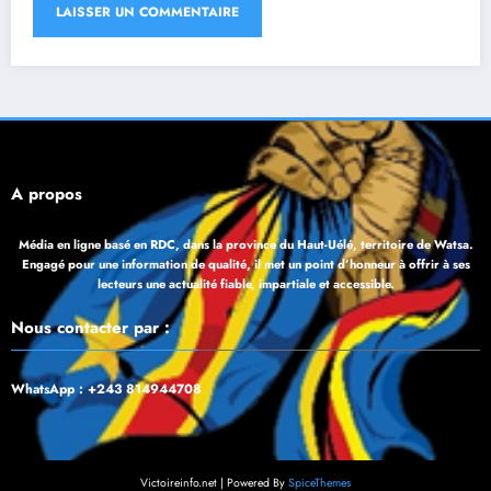
À propos
Média en ligne basé en RDC, dans la province du Haut-Uélé, territoire de Watsa.
Engagé pour une information de qualité, il met un point d’honneur à offrir à ses
lecteurs une actualité fiable, impartiale et accessible.
Nous contacter par :
WhatsApp : +243 814944708
Victoireinfo.net | Powered By
SpiceThemes