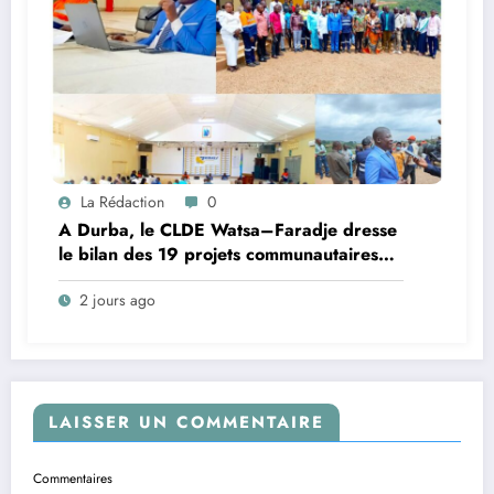
La Rédaction
0
A Durba, le CLDE Watsa–Faradje dresse
le bilan des 19 projets communautaires
de cahier de charge signé avec KGM S.A
2 jours ago
et prépare le deuxième quinquennat
LAISSER UN COMMENTAIRE
Commentaires