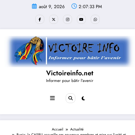
Aller
août 9, 2026
2:07:33 PM
au
contenu
Victoireinfo.net
Informer pour bâtir l'avenir
Accueil
Actualité
Bunia: la CASBU accueille ses nouveaux membres et mise sur l’unité et