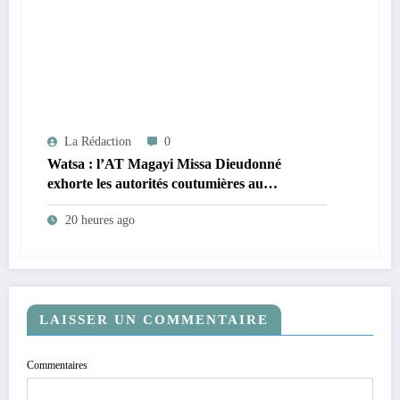
La Rédaction
0
Watsa : l’AT Magayi Missa Dieudonné
exhorte les autorités coutumières au
recensement et à l’identification de la
20 heures ago
population en vue de renforcer la
gouvernance sécuritaire participative
LAISSER UN COMMENTAIRE
Commentaires