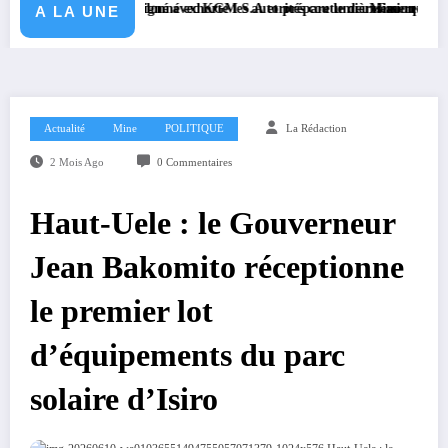
de charge signé avec KGM S.A et prépare le deuxième quinquennat
ssa Dieudonné exhorte les autorités coutumières au recensement et à l’iden
Mission sécuritaire et san
A LA UNE
Actualité
Mine
POLITIQUE
La Rédaction
2 Mois Ago
0 Commentaires
Haut-Uele : le Gouverneur
Jean Bakomito réceptionne
le premier lot
d’équipements du parc
solaire d’Isiro