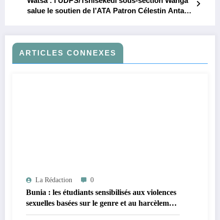
Watsa : l’UDPS/Tshisekedi sous-section Wanga
salue le soutien de l’ATA Patron Célestin Antavo
pour la finalisation de son siège
ARTICLES CONNEXES
La Rédaction
0
Bunia : les étudiants sensibilisés aux violences
sexuelles basées sur le genre et au harcèlement
sexuel en milieu universitaire