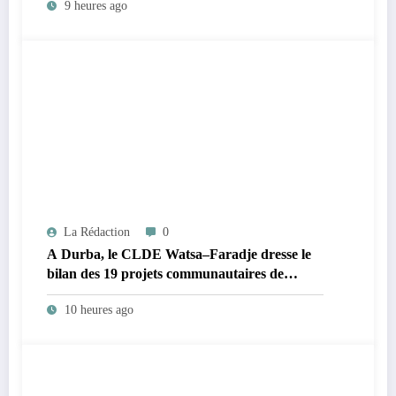
9 heures ago
La Rédaction
0
A Durba, le CLDE Watsa–Faradje dresse le
bilan des 19 projets communautaires de
cahier de charge signé avec KGM S.A et
10 heures ago
prépare le deuxième quinquennat